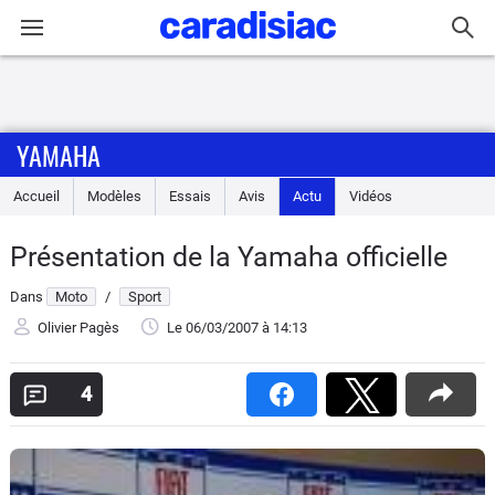
Connexion / Inscription
YAMAHA
Accueil
Accueil
Modèles
Essais
Avis
Actu
Vidéos
Actu
Présentation de la Yamaha officielle
Essais
Dans
Moto
/
Sport
Equipement
Olivier Pagès
Le 06/03/2007
à 14:13
Avis
4
Forum