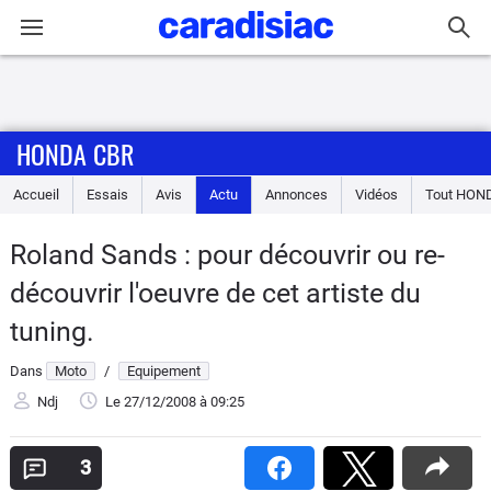
Connexion / Inscription
HONDA CBR
Accueil
Accueil
Essais
Avis
Actu
Annonces
Vidéos
Tout
HON
Actu
Roland Sands : pour découvrir ou re-
Essais
découvrir l'oeuvre de cet artiste du
Equipement
tuning.
Dans
Moto
/
Equipement
Avis
Ndj
Le 27/12/2008
à 09:25
Forum
3