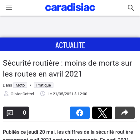
Connexion / Inscription
ACTUALITE
Accueil
Actu
Sécurité routière : moins de morts sur
les routes en avril 2021
Essais
Dans
Moto
/
Pratique
Equipement
Olivier Cottrel
Le 21/05/2021
à 12:00
Avis
0
Forum
Publiés ce jeudi 20 mai, les chiffres de la sécurité routière