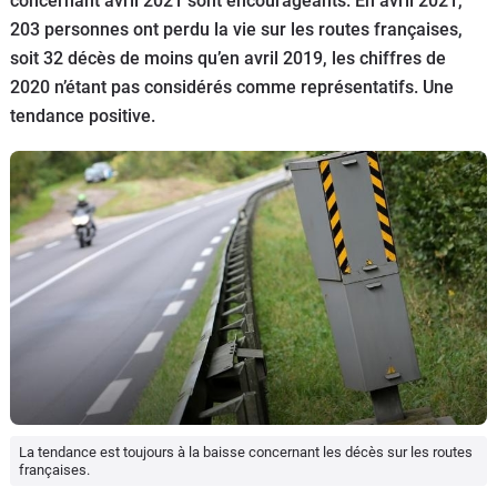
concernant avril 2021 sont encourageants. En avril 2021,
Scooters
&
203 personnes ont perdu la vie sur les routes françaises,
125
soit 32 décès de moins qu’en avril 2019, les chiffres de
2020 n’étant pas considérés comme représentatifs. Une
Marques
tendance positive.
Services
Auto
La tendance est toujours à la baisse concernant les décès sur les routes
françaises.