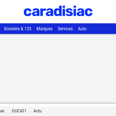
Scooters & 125
Marques
Services
Auto
ues
DUCATI
Actu