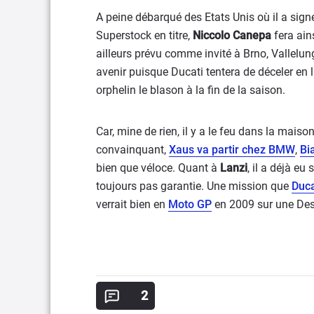
A peine débarqué des Etats Unis où il a sign
Superstock en titre,
Niccolo Canepa
fera ain
ailleurs prévu comme invité à Brno, Vallelu
avenir puisque Ducati tentera de déceler en 
orphelin le blason à la fin de la saison.
Car, mine de rien, il y a le feu dans la mais
convainquant,
Xaus va partir chez BMW
,
Bi
bien que véloce. Quant à
Lanzi
, il a déjà eu
toujours pas garantie. Une mission que
Duca
verrait bien en
Moto GP
en 2009 sur une De
2