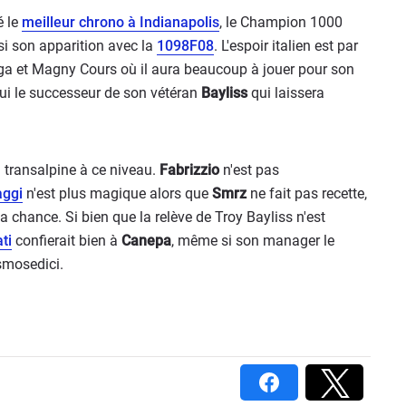
é le
meilleur chrono à Indianapolis
, le Champion 1000
si son apparition avec la
1098F08
. L'espoir italien est par
nga et Magny Cours où il aura beaucoup à jouer pour son
lui le successeur de son vétéran
Bayliss
qui laissera
on transalpine à ce niveau.
Fabrizzio
n'est pas
aggi
n'est plus magique alors que
Smrz
ne fait pas recette,
 sa chance. Si bien que la relève de Troy Bayliss n'est
ti
confierait bien à
Canepa
, même si son manager le
smosedici.