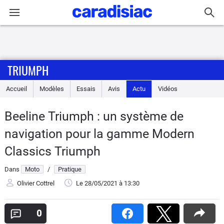
Connexion / Inscription
TRIUMPH
Accueil
Accueil
Modèles
Essais
Avis
Actu
Vidéos
Actu
Beeline Triumph : un système de
Essais
navigation pour la gamme Modern
Equipement
Classics Triumph
Dans
Moto
/
Pratique
Avis
Olivier Cottrel
Le 28/05/2021
à 13:30
Forum
0