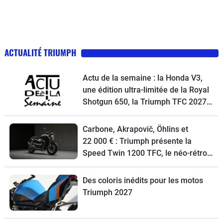
ACTUALITÉ TRIUMPH
Actu de la semaine : la Honda V3,
une édition ultra-limitée de la Royal
Shotgun 650, la Triumph TFC 2027,
un petit trail Hero et la Macbor
Shifter 125 EVO à l’essai
Carbone, Akrapovič, Öhlins et
22 000 € : Triumph présente la
Speed Twin 1200 TFC, le néo-rétro
ultime
Des coloris inédits pour les motos
Triumph 2027