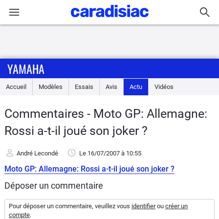
Connexion / Inscription
YAMAHA
Accueil
Accueil
Modèles
Essais
Avis
Actu
Vidéos
Actu
Commentaires - Moto GP: Allemagne:
Essais
Rossi a-t-il joué son joker ?
Equipement
André Lecondé
Le 16/07/2007
à 10:55
Moto GP: Allemagne: Rossi a-t-il joué son joker ?
Avis
Déposer un commentaire
Forum
Pour déposer un commentaire, veuillez vous
identifier
ou
créer un
compte
.