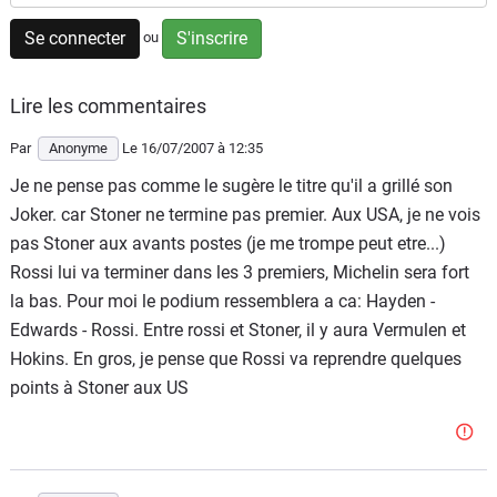
Scooters
&
Se connecter
S'inscrire
ou
125
Lire les commentaires
Marques
Par
Anonyme
Le 16/07/2007
à 12:35
Services
Je ne pense pas comme le sugère le titre qu'il a grillé son
Joker. car Stoner ne termine pas premier. Aux USA, je ne vois
Auto
pas Stoner aux avants postes (je me trompe peut etre...)
Rossi lui va terminer dans les 3 premiers, Michelin sera fort
la bas. Pour moi le podium ressemblera a ca: Hayden -
Edwards - Rossi. Entre rossi et Stoner, il y aura Vermulen et
Hokins. En gros, je pense que Rossi va reprendre quelques
points à Stoner aux US