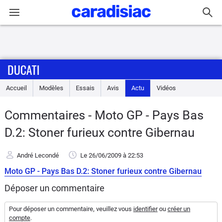
Connexion / Inscription
DUCATI
Accueil
Accueil
Modèles
Essais
Avis
Actu
Vidéos
Actu
Commentaires - Moto GP - Pays Bas
Essais
D.2: Stoner furieux contre Gibernau
Equipement
André Lecondé
Le 26/06/2009
à 22:53
Moto GP - Pays Bas D.2: Stoner furieux contre Gibernau
Avis
Déposer un commentaire
Forum
Pour déposer un commentaire, veuillez vous
identifier
ou
créer un
compte
.