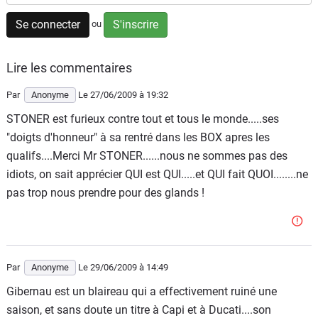
Scooters
&
Se connecter
S'inscrire
ou
125
Lire les commentaires
Marques
Par
Anonyme
Le 27/06/2009
à 19:32
Services
STONER est furieux contre tout et tous le monde.....ses
"doigts d'honneur" à sa rentré dans les BOX apres les
Auto
qualifs....Merci Mr STONER......nous ne sommes pas des
idiots, on sait apprécier QUI est QUI.....et QUI fait QUOI........ne
pas trop nous prendre pour des glands !
Par
Anonyme
Le 29/06/2009
à 14:49
Gibernau est un blaireau qui a effectivement ruiné une
saison, et sans doute un titre à Capi et à Ducati....son