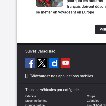
pourquoi les motards
français doivent désor
se méfier en voyageant en Europe
Voi
Suivez Caradisiac
Téléchargez nos applications mobiles
Tous les véhicules par catégorie
Citadine
Coupé
Moyenne berline
Cabriolet
Grande berline
4x4, SUV et C