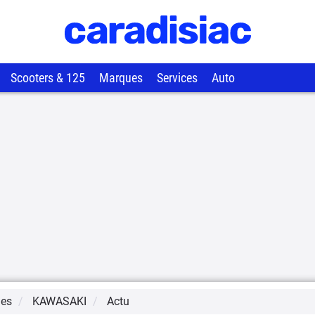
Scooters & 125
Marques
Services
Auto
ues
KAWASAKI
Actu