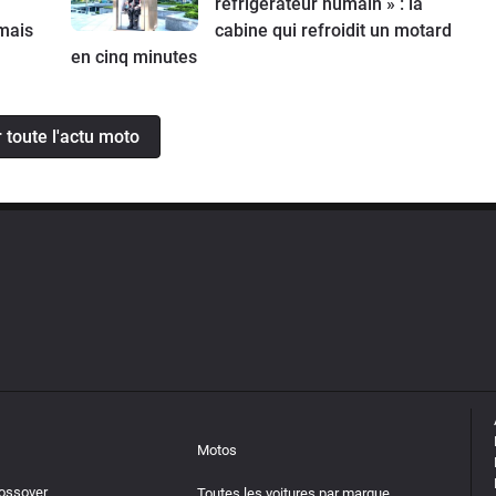
réfrigérateur humain » : la
mais
cabine qui refroidit un motard
en cinq minutes
r toute l'actu moto
Motos
rossover
Toutes les voitures par marque