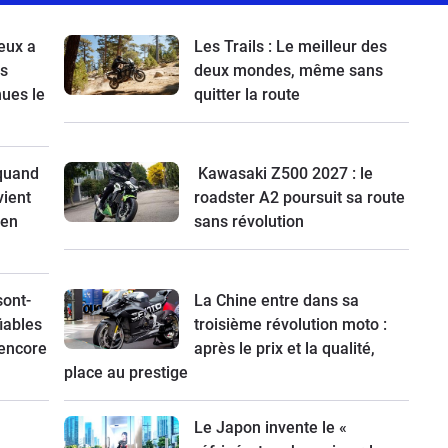
eux a
Les Trails : Le meilleur des
es
deux mondes, même sans
nues le
quitter la route
 quand
Kawasaki Z500 2027 : le
vient
roadster A2 poursuit sa route
 en
sans révolution
sont-
La Chine entre dans sa
fiables
troisième révolution moto :
 encore
après le prix et la qualité,
place au prestige
Le Japon invente le «