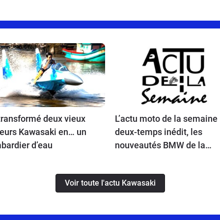
 transformé deux vieux
L’actu moto de la semaine 
eurs Kawasaki en… un
deux-temps inédit, les
bardier d’eau
nouveautés BMW de la
rentrée, Ducati bientôt en
vente, une Vespa spéciale 
Voir toute l'actu Kawasaki
la Kawasaki Z900 RS à l’es