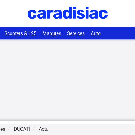
Scooters & 125
Marques
Services
Auto
ues
DUCATI
Actu