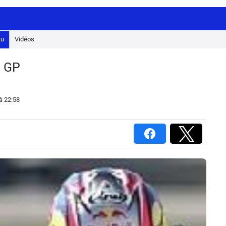
tu
Vidéos
o GP
à 22:58