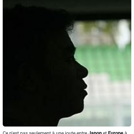
Scooters
&
125
Marques
Services
Auto
Ce n'est pas seulement à une joute entre
Japon
et
Europe
à