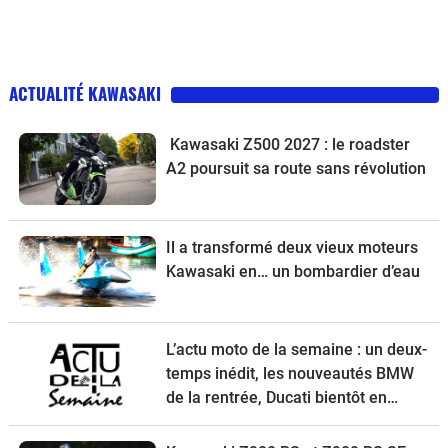
ACTUALITÉ KAWASAKI
Kawasaki Z500 2027 : le roadster
A2 poursuit sa route sans révolution
Il a transformé deux vieux moteurs
Kawasaki en… un bombardier d’eau
L’actu moto de la semaine : un deux-
temps inédit, les nouveautés BMW
de la rentrée, Ducati bientôt en
vente, une Vespa spéciale et la
Kawasaki Z900 RS à l’essai