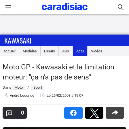
Connexion / Inscription
KAWASAKI
Accueil
Accueil
Modèles
Essais
Avis
Actu
Vidéos
Actu
Moto GP - Kawasaki et la limitation
Essais
moteur: "ça n'a pas de sens"
Equipement
Dans
Moto
/
Sport
André Lecondé
Le 26/02/2008
à 19:07
Avis
0
Forum