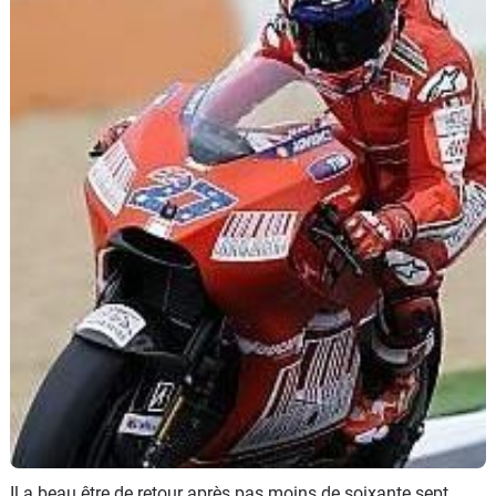
Scooters
&
125
Marques
Services
Auto
Il a beau être de retour après pas moins de soixante sept