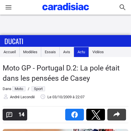
Connexion / Inscription
DUCATI
Accueil
Accueil
Modèles
Essais
Avis
Actu
Vidéos
Actu
Moto GP - Portugal D.2: La pole était
Essais
dans les pensées de Casey
Equipement
Dans
Moto
/
Sport
André Lecondé
Le 03/10/2009
à 22:07
Avis
14
Forum