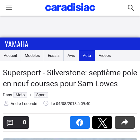
Connexion / Inscription
YAMAHA
Accueil
Accueil
Modèles
Essais
Avis
Actu
Vidéos
Actu
Supersport - Silverstone: septième pole
Essais
en neuf courses pour Sam Lowes
Equipement
Dans
Moto
/
Sport
André Lecondé
Le 04/08/2013
à 09:40
Avis
0
Forum