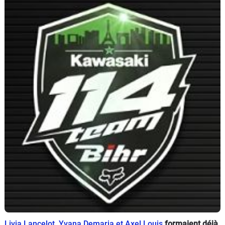
Scooters
&
125
Marques
Services
Auto
Livia Lancelot, Yvana Demaria et Axel Louis
formaient déjà