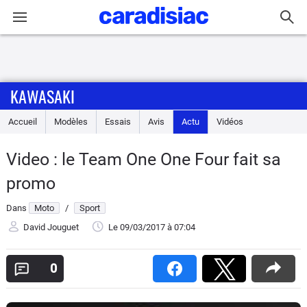
Connexion / Inscription
KAWASAKI
Accueil
Accueil
Modèles
Essais
Avis
Actu
Vidéos
Actu
Video : le Team One One Four fait sa
Essais
promo
Equipement
Dans
Moto
/
Sport
David Jouguet
Le 09/03/2017
à 07:04
Avis
0
Forum