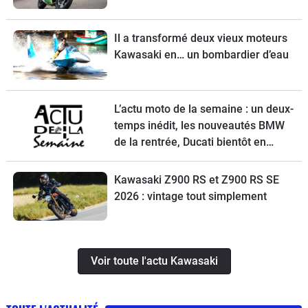
Il a transformé deux vieux moteurs
Kawasaki en… un bombardier d’eau
L’actu moto de la semaine : un deux-
temps inédit, les nouveautés BMW
de la rentrée, Ducati bientôt en
vente, une Vespa spéciale et la
Kawasaki Z900 RS à l’essai
Kawasaki Z900 RS et Z900 RS SE
2026 : vintage tout simplement
Voir toute l'actu Kawasaki