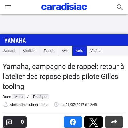
Connexion / Inscription
YAMAHA
Accueil
Accueil
Modèles
Essais
Avis
Actu
Vidéos
Actu
Yamaha, campagne de rappel: retour à
Essais
l'atelier des repose-pieds pilote Gilles
Equipement
tooling
Dans
Moto
/
Pratique
Avis
Alexandre Hubner-Loriol
Le 21/07/2017
à 12:48
Forum
0