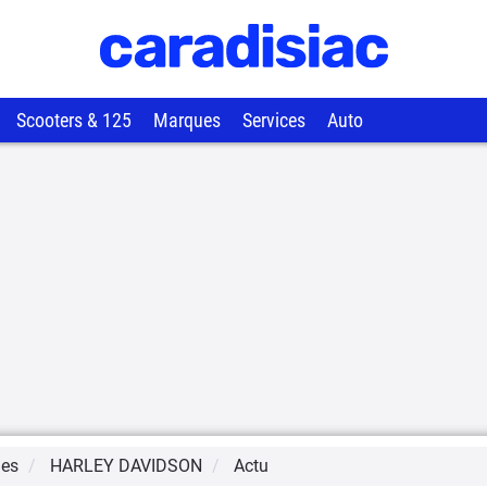
Scooters & 125
Marques
Services
Auto
ues
HARLEY DAVIDSON
Actu