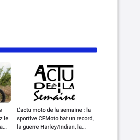
s
L’actu moto de la semaine : la
z le
sportive CFMoto bat un record,
la
la guerre Harley/Indian, la
Royal Enfield Bullet 650, une