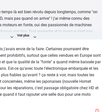
 ce temps là est bien révolu depuis longtemps, comme "on
D, mais pas quand on arrive" ! j'ai même connu des
s moteurs en fonte, oui des passionnés de machines
chacun son truc, faut respecter et la marque n'est pas
es du HOG. Faut quand-même reconnaître que peu de
utant, même sans tatouages, sans barbe et sans bedaine
s j'avais envie de la faire. Certaines pourraient être
ent prohibitifs, surtout que celles vendues en Europe sont
et que la qualité de la "fonte" a quand même baissée par
0 ans. Est-ce qu'avec toute l'électronique embarquée et les
 plus fiables qu'avant ? ça reste à voir, mais toutes les
t concernées, même les japonaises (nouvelle Hornet
pour les réparations, c'est passage obligatoire chez HD et
 quand il faut rajouter une selle duo pour une moto