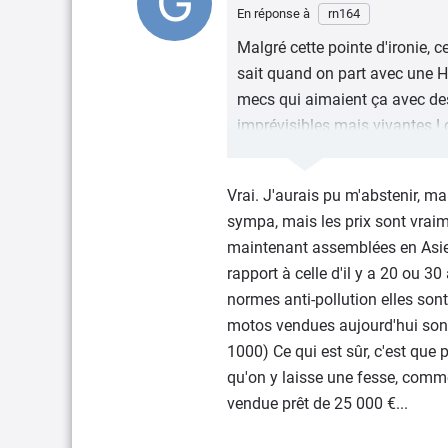
En réponse à
rn164
Malgré cette pointe d'ironie,
sait quand on part avec une H
mecs qui aimaient ça avec de
imprévisibles mais vivantes ! 
faite que de membres élitist
marques arrivent à fédérer a
Vrai. J'aurais pu m'abstenir, mai
!!
sympa, mais les prix sont vraim
maintenant assemblées en Asie 
rapport à celle d'il y a 20 ou 3
normes anti-pollution elles sont
motos vendues aujourd'hui son
1000) Ce qui est sûr, c'est que 
qu'on y laisse une fesse, comme
vendue prêt de 25 000 €...