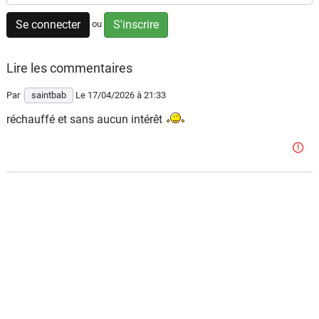
Scooters
&
Se connecter
S'inscrire
ou
125
Lire les commentaires
Marques
Par
saintbab
Le 17/04/2026
à 21:33
Services
réchauffé et sans aucun intérêt
Auto