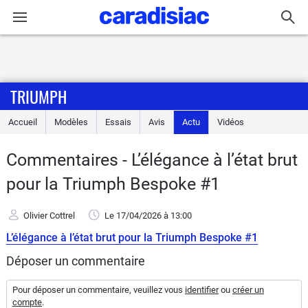
Connexion / Inscription
TRIUMPH
Accueil
Accueil
Modèles
Essais
Avis
Actu
Vidéos
Actu
Commentaires - L’élégance à l’état brut
Essais
pour la Triumph Bespoke #1
Equipement
Olivier Cottrel
Le 17/04/2026
à 13:00
L’élégance à l’état brut pour la Triumph Bespoke #1
Avis
Déposer un commentaire
Forum
Pour déposer un commentaire, veuillez vous
identifier
ou
créer un
compte
.