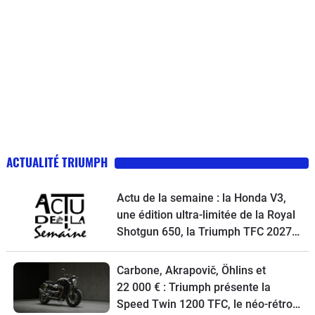
ACTUALITÉ TRIUMPH
Actu de la semaine : la Honda V3,
une édition ultra-limitée de la Royal
Shotgun 650, la Triumph TFC 2027,
un petit trail Hero et la Macbor
Shifter 125 EVO à l’essai
Carbone, Akrapovič, Öhlins et
22 000 € : Triumph présente la
Speed Twin 1200 TFC, le néo-rétro