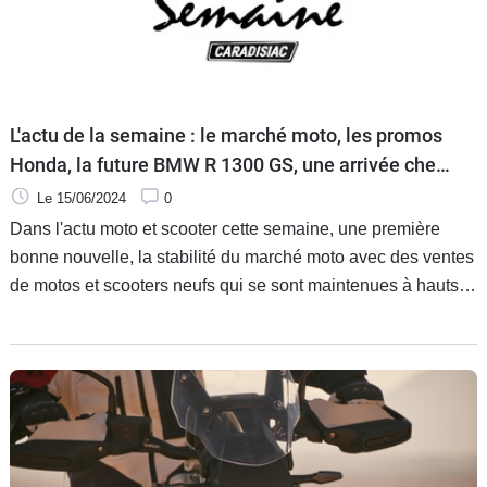
L'actu de la semaine : le marché moto, les promos
Honda, la future BMW R 1300 GS, une arrivée chez
Kawasaki et le retour de MV Agusta en MotoGP
Le 15/06/2024
0
Dans l'actu moto et scooter cette semaine, une première
bonne nouvelle, la stabilité du marché moto avec des ventes
de motos et scooters neufs qui se sont maintenues à hauts
niveaux malgré une météo et un contexte peu favorables.
Alors que la saison est lancée, c'est aussi l'heure des
promos chez Honda, tandis que les premiers détails de la
future BMW R 1300 GS Adventure commencent à fuiter, tout
comme une arrivée prochaine chez Kawasaki, et qu'est
évoqué le retour en MotoGP de MV Agusta.