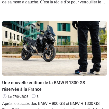
de sa moto à gauche. C'est la règle d'or pour verrouiller le
Neiman et assurer la stabilité. Pourtant, si vous observez
certaines motos, dont celles des forces de l’ordre, vous
remarquerez souvent l'inverse. Ce n'est ni de la négligence,
ni une erreur, mais une technique ergonomique de précision.
Une nouvelle édition de la BMW R 1300 GS
réservée à la France
Le 27/04/2026
3
Après le succès des BMW F 900 GS et BMW R 1300 GS