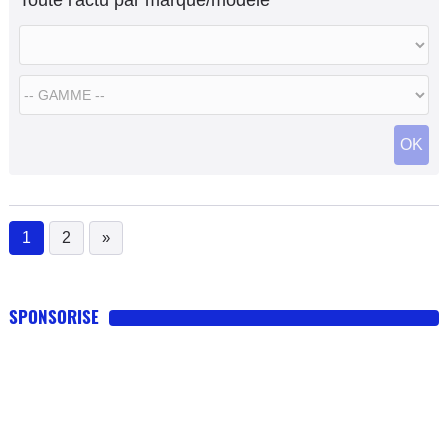
Toute l'actu par marque/modèle
OK
1
2
»
(current)
SPONSORISE