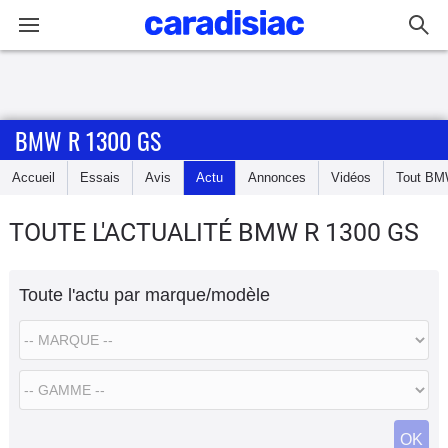
Connexion / Inscription
BMW R 1300 GS
Accueil
Accueil
Essais
Avis
Actu
Annonces
Vidéos
Tout
BM
Actu
TOUTE L'ACTUALITÉ BMW R 1300 GS
Essais
Toute l'actu par marque/modèle
Equipement
Avis
Forum
OK