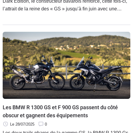
Dark Edition, le constructeur bavarois renforce, cette fois-ci,
l’attrait de la reine des « GS » jusqu’à fin juin avec une
nouvelle édition exclusive de son maxi-trail.
Les BMW R 1300 GS et F 900 GS passent du côté
obscur et gagnent des équipements
Le 28/07/2025
0
Les deux trails phares de la gamme GS, la BMW R 1300 Gs