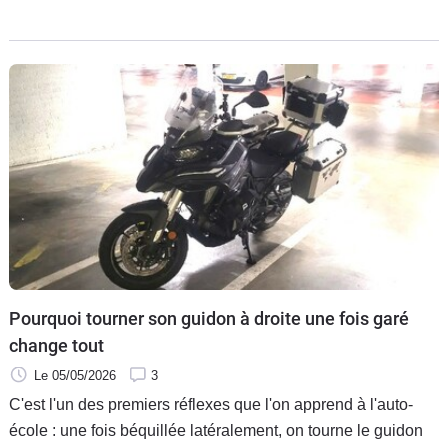
détail a immédiatement fait tiquer tous les observateurs :
l’absence totale et injustifiée de la GS. Il n’en fallait pas plus
pour relancer les rumeurs sur l’arrivée prochaine d’une
nouvelle mouture de la star des ventes du catalogue BMW.
Pourquoi tourner son guidon à droite une fois garé
change tout
Le 05/05/2026
3
C'est l'un des premiers réflexes que l'on apprend à l'auto-
école : une fois béquillée latéralement, on tourne le guidon