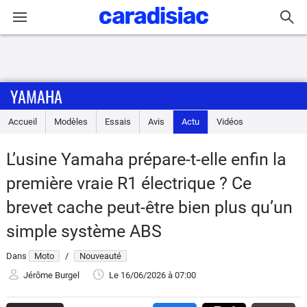
Connexion / Inscription
YAMAHA
Accueil
Accueil
Modèles
Essais
Avis
Actu
Vidéos
Actu
L’usine Yamaha prépare-t-elle enfin la
Essais
première vraie R1 électrique ? Ce
Equipement
brevet cache peut-être bien plus qu’un
simple système ABS
Avis
Dans
Moto
/
Nouveauté
Forum
Jérôme Burgel
Le 16/06/2026
à 07:00