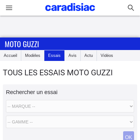
Connexion / Inscription
MOTO GUZZI
Accueil
Accueil
Modèles
Essais
Avis
Actu
Vidéos
Actu
TOUS LES ESSAIS MOTO GUZZI
Essais
Rechercher un essai
Equipement
Avis
Forum
OK