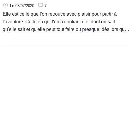
Le 03/07/2020
7
Elle est celle que l'on retrouve avec plaisir pour partir à
l'aventure. Celle en qui l'on a confiance et dont on sait
qu'elle sait et qu'elle peut tout faire ou presque, dès lors que
l'on y met les formes pour le lui demander. Elle, c'est la V85
TT. Lookée comme une exploratrice, elle met son sac à dos
et devient voyageuse. Nous l'avons retrouvée pour un petit
périple.