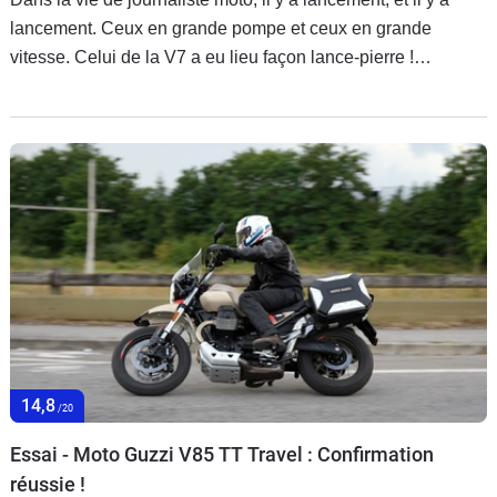
lancement. Ceux en grande pompe et ceux en grande
vitesse. Celui de la V7 a eu lieu façon lance-pierre !
Expéditif, en mode circuit et chasse au chrono… sur route
italienne, à un rythme effréné et plus élevé que celui de la
Tuono 660 ! Et le verdict est sans appel…
14,8
/20
Essai - Moto Guzzi V85 TT Travel : Confirmation
réussie !