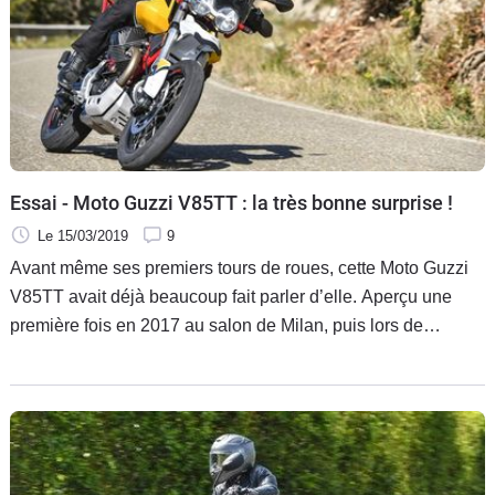
Essai - Moto Guzzi V85TT : la très bonne surprise !
Le 15/03/2019
9
Avant même ses premiers tours de roues, cette Moto Guzzi
V85TT avait déjà beaucoup fait parler d’elle. Aperçu une
première fois en 2017 au salon de Milan, puis lors de
diverses phases de son développement à Cologne, et enfin
en novembre dernier à l'édition suivante de Milan, ce
nouveau trail s’est fait désirer. Il était donc attendu au
tournant et se devait de ne pas décevoir sur la route!
Rendez-vous est ainsi pris au sud de la Sardaigne, non loin