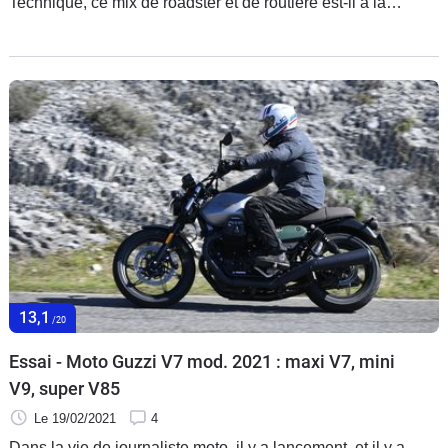
Technique, ce mix de roadster et de routière est-il à la
hauteur des ambitions du constructeur et des espoirs des
motards lassés des trails ?
13,1
/20
Essai - Moto Guzzi V7 mod. 2021 : maxi V7, mini
V9, super V85
Le 19/02/2021
4
Dans la vie de journaliste moto, il y a lancement, et il y a