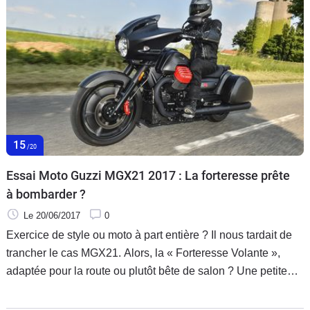
15
/20
Essai Moto Guzzi MGX21 2017 : La forteresse prête
à bombarder ?
Le 20/06/2017
0
Exercice de style ou moto à part entière ? Il nous tardait de
trancher le cas MGX21. Alors, la « Forteresse Volante »,
adaptée pour la route ou plutôt bête de salon ? Une petite
balade aux portes du Vexin et nous voici en mesure de vous
livrer notre verdict : pour l'apprécier, il faut rouler !