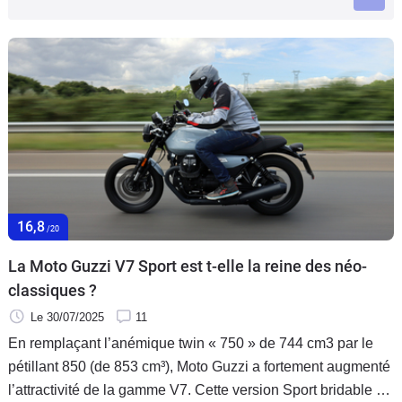
Scooters
&
125
Marques
Services
Auto
16,8
/20
La Moto Guzzi V7 Sport est t-elle la reine des néo-
classiques ?
Le 30/07/2025
11
En remplaçant l’anémique twin « 750 » de 744 cm3 par le
pétillant 850 (de 853 cm³), Moto Guzzi a fortement augmenté
l’attractivité de la gamme V7. Cette version Sport bridable A2