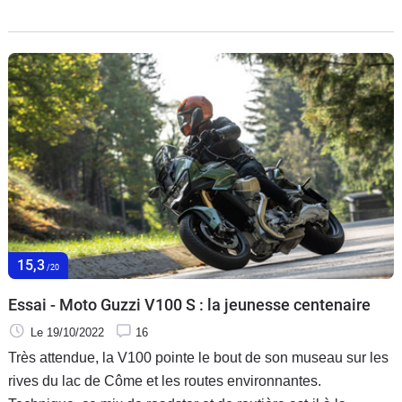
sommet de sa gamme « Adventure ». Plus que la
déclinaison off road d’une moto délicieusement vintage, le
groupe Piaggio (propriétaire de la marque) offre un maxi-trail
routier diablement efficace pour 17 299 € (modèle essayé) et
16 729 € en version de base, un tarif presque concurrentiel
dans ce segment !
15,3
/20
Essai - Moto Guzzi V100 S : la jeunesse centenaire
Le 19/10/2022
16
Très attendue, la V100 pointe le bout de son museau sur les
rives du lac de Côme et les routes environnantes.