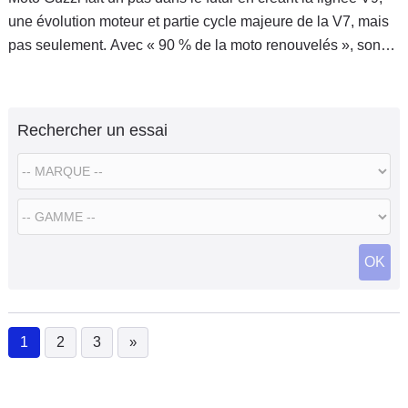
une évolution moteur et partie cycle majeure de la V7, mais
pas seulement. Avec « 90 % de la moto renouvelés », son
identité plus tranchée, ses possibilités plus avancées, la V9
Roamer offre une véritable alternative aux néo rétros.
Rechercher un essai
OK
1
2
3
»
(current)