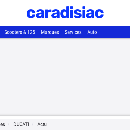
Scooters & 125
Marques
Services
Auto
ues
DUCATI
Actu