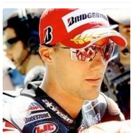
Scooters
&
125
Marques
Services
Auto