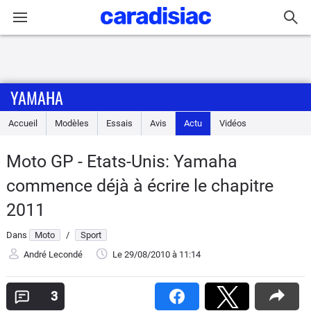
Connexion / Inscription
YAMAHA
Accueil
Accueil
Modèles
Essais
Avis
Actu
Vidéos
Actu
Moto GP - Etats-Unis: Yamaha
Essais
commence déjà à écrire le chapitre
Equipement
2011
Dans
Moto
/
Sport
Avis
André Lecondé
Le 29/08/2010
à 11:14
Forum
3