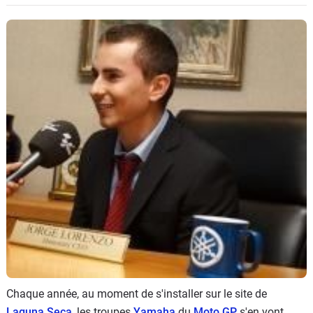
Scooters
&
125
Marques
Services
Auto
Chaque année, au moment de s'installer sur le site de
Laguna Seca
, les troupes
Yamaha
du
Moto GP
s'en vont