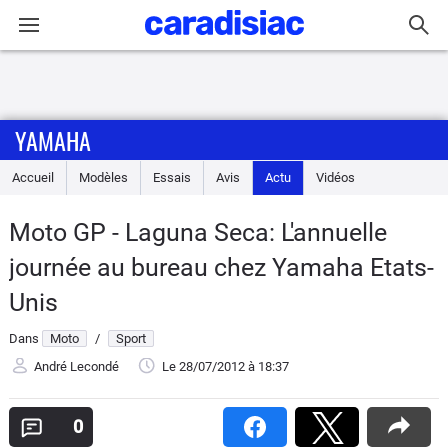
Connexion / Inscription
YAMAHA
Accueil
Accueil
Modèles
Essais
Avis
Actu
Vidéos
Actu
Moto GP - Laguna Seca: L'annuelle
Essais
journée au bureau chez Yamaha Etats-
Equipement
Unis
Dans
Moto
/
Sport
Avis
André Lecondé
Le 28/07/2012
à 18:37
Forum
0