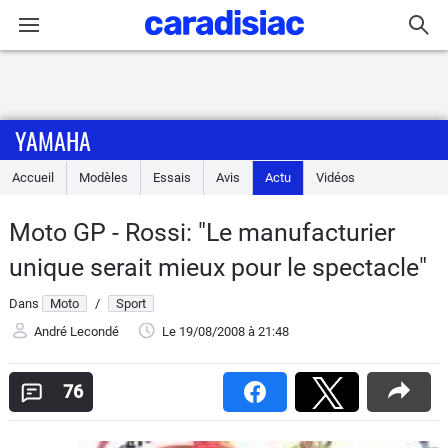
Connexion / Inscription
YAMAHA
Accueil
Accueil
Modèles
Essais
Avis
Actu
Vidéos
Actu
Moto GP - Rossi: "Le manufacturier
Essais
unique serait mieux pour le spectacle"
Equipement
Dans
Moto
/
Sport
André Lecondé
Le 19/08/2008
à 21:48
Avis
76
Forum