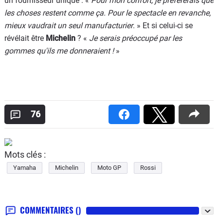
un fournisseur unique : «
Pour mon confort, je préférerais que
les choses restent comme ça. Pour le spectacle en revanche,
mieux vaudrait un seul manufacturier
. » Et si celui-ci se
révélait être
Michelin
? «
Je serais préoccupé par les
gommes qu'ils me donneraient !
»
76
Mots clés :
Yamaha
Michelin
Moto GP
Rossi
COMMENTAIRES
()