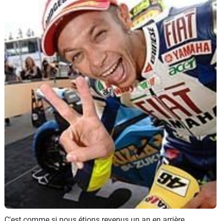
Scooters
&
125
Marques
Services
Auto
C'est comme si nous étions revenus un an en arrière.