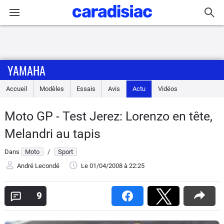
Connexion / Inscription
YAMAHA
Accueil
Accueil
Modèles
Essais
Avis
Actu
Vidéos
Actu
Moto GP - Test Jerez: Lorenzo en tête,
Essais
Melandri au tapis
Equipement
Dans
Moto
/
Sport
André Lecondé
Le 01/04/2008
à 22:25
Avis
9
Forum