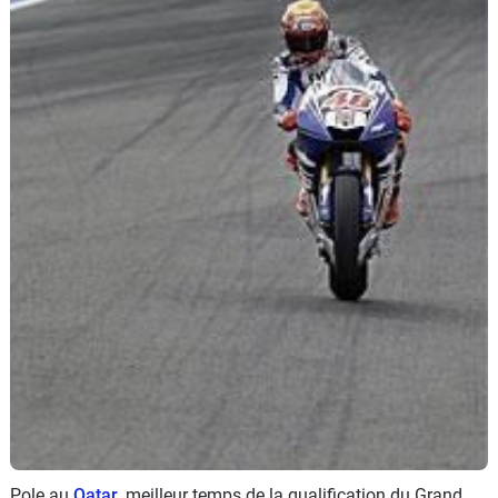
Scooters
&
125
Marques
Services
Auto
Pole au
Qatar
, meilleur temps de la qualification du Grand