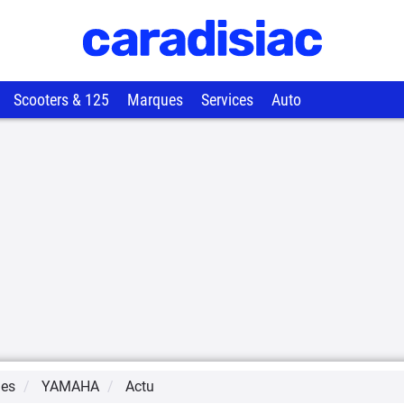
Scooters & 125
Marques
Services
Auto
ues
YAMAHA
Actu