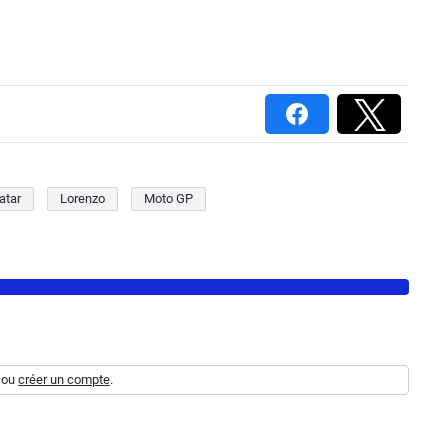
atar
Lorenzo
Moto GP
ou
créer un compte
.