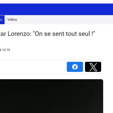
tu
Vidéos
r Lorenzo: "On se sent tout seul !"
à 12:19