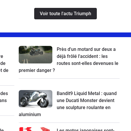
Voir toute l'actu Triumph
Près d'un motard sur deux a
re
déjà frôlé l'accident : les
 de
routes sont-elles devenues le
t de
premier danger ?
 des
Bandit9 Liquid Metal : quand
ans
une Ducati Monster devient
une sculpture roulante en
aluminium
le
Les motos japonaises sont-