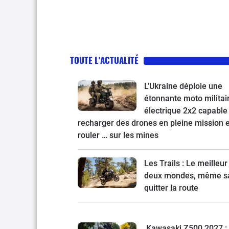
trail Hero et la Macbor Shifter
125 EVO à l’essai
TOUTE L'ACTUALITÉ
L'Ukraine déploie une
étonnante moto militai
électrique 2x2 capable
recharger des drones en pleine mission e
rouler … sur les mines
Les Trails : Le meilleur
deux mondes, même s
quitter la route
Kawasaki Z500 2027 : 