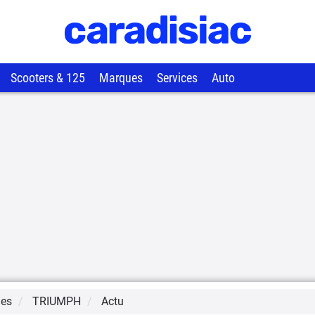
Scooters & 125
Marques
Services
Auto
ues
TRIUMPH
Actu