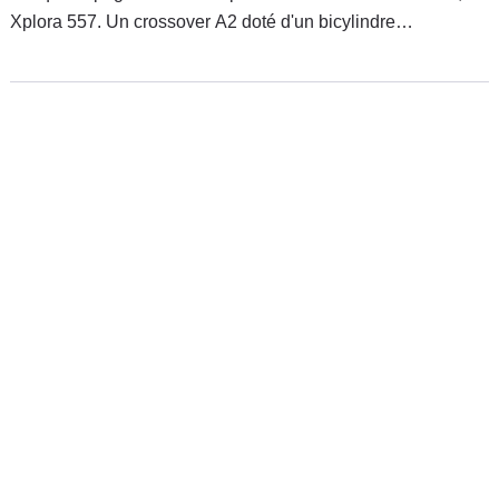
Xplora 557. Un crossover A2 doté d'un bicylindre
développant 47 chevaux qui arrivera en concession dans les
prochains jours à partir de 6 199 euros.