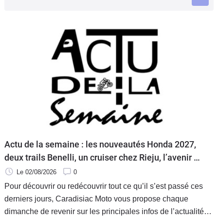
Scooters
&
125
Marques
Services
Auto
Actu de la semaine : les nouveautés Honda 2027,
deux trails Benelli, un cruiser chez Rieju, l’avenir de
Ducati et la Norton Atlas à l’essai
Le 02/08/2026
0
Pour découvrir ou redécouvrir tout ce qu’il s’est passé ces
derniers jours, Caradisiac Moto vous propose chaque
dimanche de revenir sur les principales infos de l’actualité