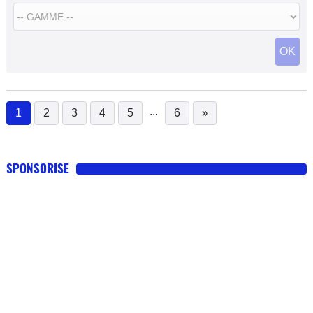
OK
...
1
2
3
4
5
6
»
(current)
SPONSORISE