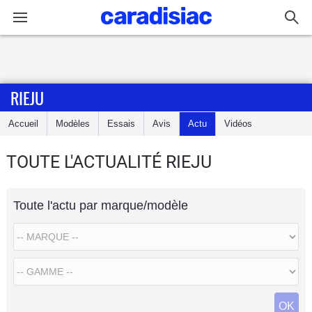
Connexion / Inscription
RIEJU
Accueil
Accueil
Modèles
Essais
Avis
Actu
Vidéos
Actu
TOUTE L'ACTUALITÉ RIEJU
Essais
Toute l'actu par marque/modèle
Equipement
Avis
Forum
OK