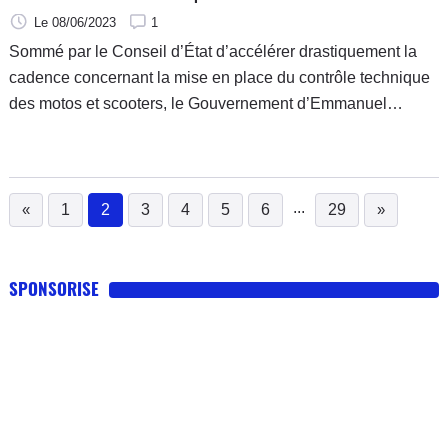
Le 08/06/2023
1
Sommé par le Conseil d’État d’accélérer drastiquement la
cadence concernant la mise en place du contrôle technique
des motos et scooters, le Gouvernement d’Emmanuel
Macron a livré des premiers éléments de réponse par
l’intermédiaire de Clément Beaune, ministre des Transports.
...
«
1
2
3
4
5
6
29
»
(current)
SPONSORISE