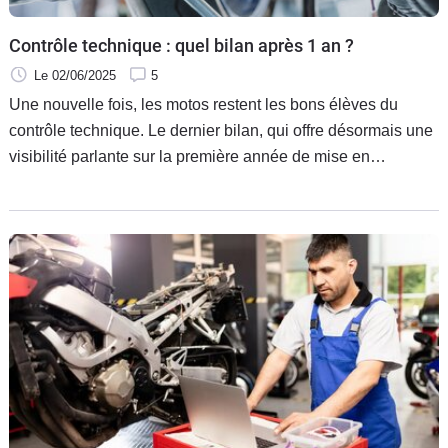
Scooters
&
Contrôle technique : quel bilan après 1 an ?
125
Le 02/06/2025
5
Marques
Une nouvelle fois, les motos restent les bons élèves du
contrôle technique. Le dernier bilan, qui offre désormais une
Services
visibilité parlante sur la première année de mise en
application confirme que le parc moto français reste bien
Auto
entretenu.