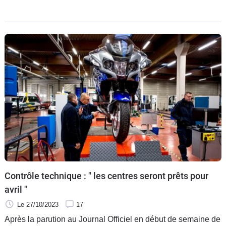
de 2024. Afin de préparer ce nouvel hiver au chaud pour
votre monture Suzuki lance une opération de « Bilan pré-
hivernage gratuit » chez les concessionnaires de la marque
et fait gagner à ses clients des gilets Airbaig Ixon d'une
valeur de 399 euros.
Contrôle technique : " les centres seront prêts pour
avril "
Le 27/10/2023
17
Après la parution au Journal Officiel en début de semaine de