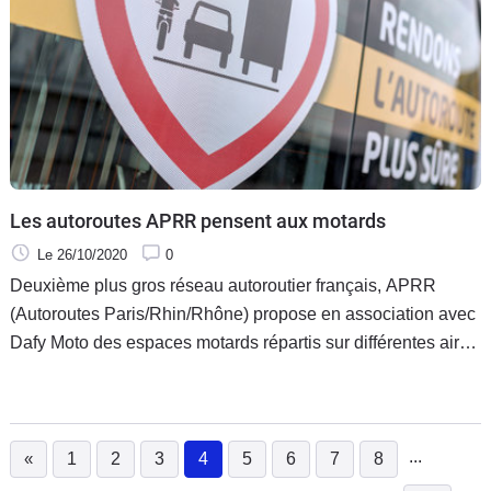
Les autoroutes APRR pensent aux motards
Le 26/10/2020
0
Deuxième plus gros réseau autoroutier français, APRR
(Autoroutes Paris/Rhin/Rhône) propose en association avec
Dafy Moto des espaces motards répartis sur différentes aires
de repos. Une petite attention bienvenue pour tous les
motards.
...
«
1
2
3
4
5
6
7
8
(current)