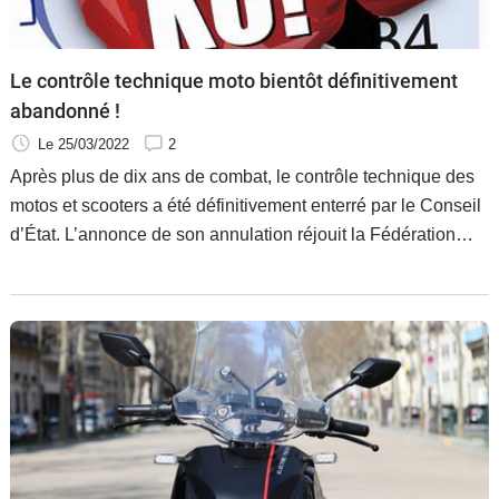
Scooters
&
125
Le contrôle technique moto bientôt définitivement
Marques
abandonné !
Le 25/03/2022
2
Services
Après plus de dix ans de combat, le contrôle technique des
motos et scooters a été définitivement enterré par le Conseil
Auto
d’État. L’annonce de son annulation réjouit la Fédération
Française des Motards en Colère (FFMC) et la Fédération
Française de Motocyclisme (FFM), qui pendant toutes ces
années se sont battues pour faire reculer les gouvernements
successifs sur la question. La victoire finale n’est plus
qu’une question de jour.