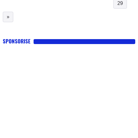
29
»
SPONSORISE