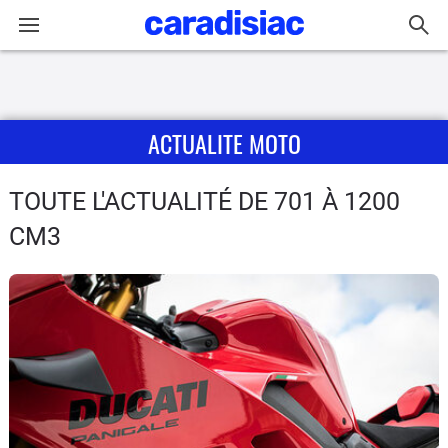
Connexion / Inscription
ACTUALITE MOTO
Accueil
Actu
TOUTE L'ACTUALITÉ DE 701 À 1200
CM3
Essais
Equipement
Avis
Forum