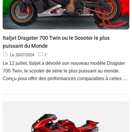
Italjet Dragster 700 Twin ou le Scooter le plus
puissant du Monde
Le 15/07/2024
7
Le 12 juillet, Italjet a dévoilé son nouveau modèle Dragster
700 Twin, le scooter de série le plus puissant au monde.
Conçu pour offrir des performances comparables à celles de
certaines motos sportives de moyenne cylindrée, le Dragster
700 Twin se distingue par ses caractéristiques innovantes et
son design unique. Disponible en deux versions, ce scooter
redéfinit les attentes en matière de performance et de style
dans le monde des scooters.