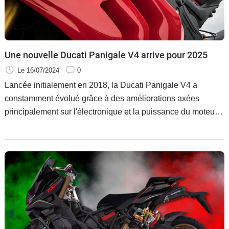
Scooters
&
125
Marques
Une nouvelle Ducati Panigale V4 arrive pour 2025
Le 16/07/2024
0
Services
Lancée initialement en 2018, la Ducati Panigale V4 a
constamment évolué grâce à des améliorations axées
Auto
principalement sur l'électronique et la puissance du moteur
Desmosedici Stradale. Avec l'année 2025 à l'horizon, Ducati
prépare une nouvelle génération de la Panigale V4 qui
promet des améliorations notables pour continuer à dominer
le Championnat du Monde Superbike.