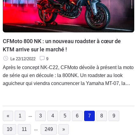
CFMoto 800 NK : un nouveau roadster à cœur de
KTM arrive sur le marché !
Le 22/12/2022
9
Après le concept NK-C22, CFMoto dévoile à présent la moto
de série qui en découle : la 800NK. Un roadster au look
aguicheur qui viendra concurrencer la Yamaha MT-07, la
nouvelle Honda Hornet ou encore la Suzuki GSX-8S dans
les prochains mois.
...
«
1
3
4
5
6
7
8
9
(current)
...
10
11
249
»