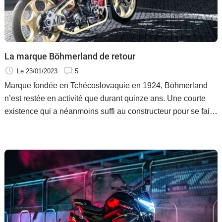
La marque Böhmerland de retour
Le 23/01/2023
5
Marque fondée en Tchécoslovaquie en 1924, Böhmerland
n’est restée en activité que durant quinze ans. Une courte
existence qui a néanmoins suffi au constructeur pour se faire
une réputation, notamment grâce aux mensurations de ses
modèles. Près de cent ans plus tard, la marque est de retour
avec une série ultra-limitée de seulement 10 exemplaires de
la Böhmerland 21.