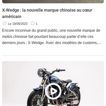
X-Wedge : la nouvelle marque chinoise au cœur
américain
Le 19/09/2023
1
Encore inconnue du grand public, une nouvelle marque de
motos chinoise fait pourtant beaucoup parler d’elle ces
derniers jours : X-Wedge. Avec des modèles de customs,
cruiser, tourer et même trike, la firme a fait sensation lors de
son récent lancement. Dessinées par le studio Kiska Design,
les motos sont motorisées par des unités du spécialiste
américain S&S. Vive la mondialisation.