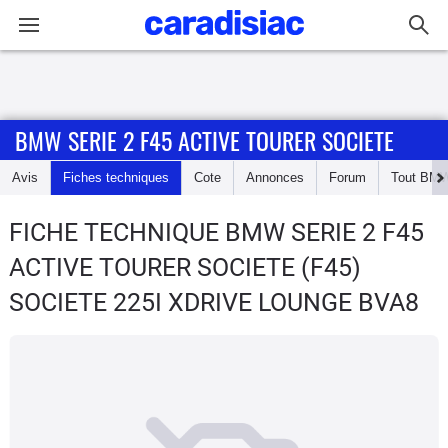
Connexion / Inscription
BMW SERIE 2 F45 ACTIVE TOURER SOCIETE
Accueil
Avis
Fiches techniques
Cote
Annonces
Forum
Tout
BM
Actu
FICHE TECHNIQUE BMW SERIE 2 F45
Essais
ACTIVE TOURER SOCIETE
(F45)
Guide
SOCIETE 225I XDRIVE LOUNGE BVA8
d'achat
Electriques
Utilitaires