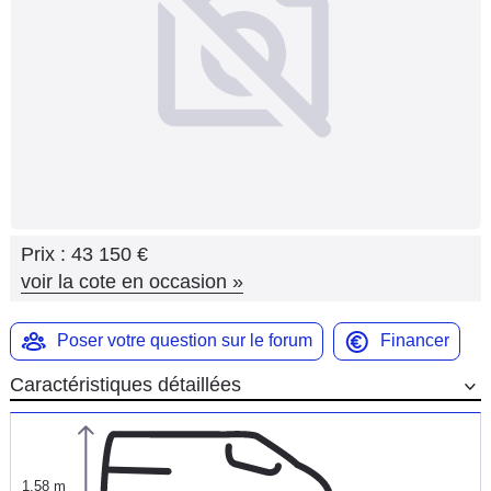
Flottes
Auto
Services
Forum
Moto
Prix :
43 150 €
Marques
voir la cote en occasion
»
Poser votre question sur le forum
Financer
Caractéristiques détaillées
1,58 m