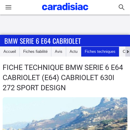
Connexion / Inscription
BMW SERIE 6 E64 CABRIOLET
Accueil
Accueil
Fiches fiabilité
Avis
Actu
Fiches techniques
Cot
Actu
FICHE TECHNIQUE BMW SERIE 6 E64
Essais
CABRIOLET
(E64) CABRIOLET 630I
Guide
272 SPORT DESIGN
d'achat
Electriques
Utilitaires