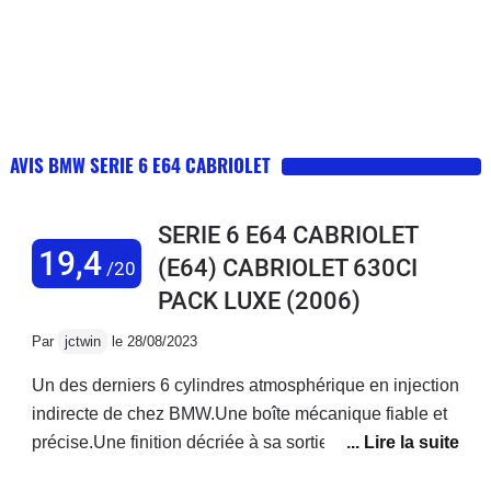
AVIS BMW SERIE 6 E64 CABRIOLET
SERIE 6 E64 CABRIOLET
19,4
(E64) CABRIOLET 630CI
/20
PACK LUXE
(2006)
Par
jctwin
le 28/08/2023
Un des derniers 6 cylindres atmosphérique en injection
indirecte de chez BMW.Une boîte mécanique fiable et
précise.Une finition décriée à sa sortie, mais près de
20 ans et 200 00km après, pas de rossignol, le cuir