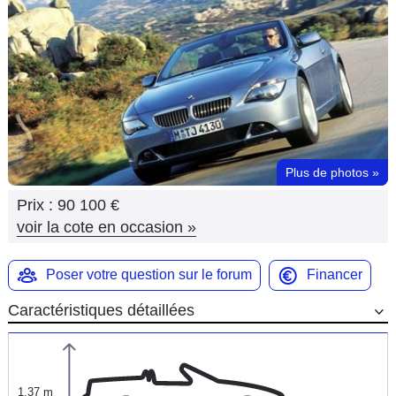
Flottes
Auto
Services
Forum
Plus de photos
»
Moto
Prix :
90 100 €
Marques
voir la cote en occasion
»
Poser votre question sur le forum
Financer
Caractéristiques détaillées
1,37 m