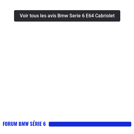
toujours parfait, la capote impeccable malgré les
propriétaires précédents.Un cabriolet familial pratique
Voir tous les avis Bmw Serie 6 E64 Cabriolet
et fiable
FORUM BMW SÉRIE 6