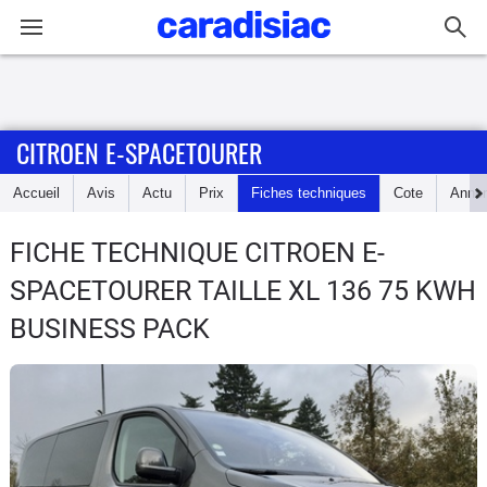
Connexion / Inscription
CITROEN E-SPACETOURER
Accueil
Accueil
Avis
Actu
Prix
Fiches techniques
Cote
Anno
Actu
FICHE TECHNIQUE CITROEN E-
Essais
SPACETOURER
TAILLE XL 136 75 KWH
Guide
BUSINESS PACK
d'achat
Electriques
Utilitaires