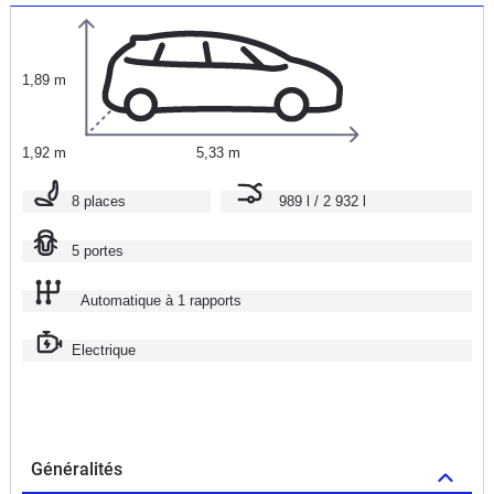
1,89 m
1,92 m
5,33 m
8 places
989 l / 2 932 l
5 portes
Automatique à 1 rapports
Electrique
Généralités