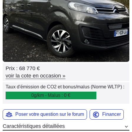
Flottes
Auto
Services
Forum
Moto
Prix :
68 770 €
Marques
voir la cote en occasion
»
Taux d'émission de CO2 et bonus/malus (Norme WLTP) :
0g/km - Malus : 0 €
Poser votre question sur le forum
Financer
Caractéristiques détaillées