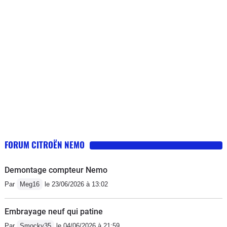
attention sur l'essieu arrière qui est
fendu ... défaut d'origine paraît-il
courant. en dehors de cela, des petits
défauts moins graves : le lève-vitre
côté passager qui n'en fait qu'à sa tête
depuis le début, avertisseur de
ceinture conducteur qui s'active sans
cesse... voilà. je vais la faire réparer
encore une fois en attendant d'avoir
les moyens de la remplacer , je
l'achève et je n'en rachète plus
FORUM CITROËN NEMO
jamais...
Demontage compteur Nemo
Par
Meg16
le 23/06/2026 à 13:02
Embrayage neuf qui patine
Par
Smocky35
le 04/06/2026 à 21:59