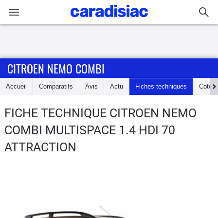
Connexion / Inscription
CITROEN NEMO COMBI
Accueil
Accueil
Comparatifs
Avis
Actu
Fiches techniques
Cote
Actu
FICHE TECHNIQUE CITROEN NEMO
Essais
COMBI
MULTISPACE 1.4 HDI 70
Guide
ATTRACTION
d'achat
Electriques
Utilitaires