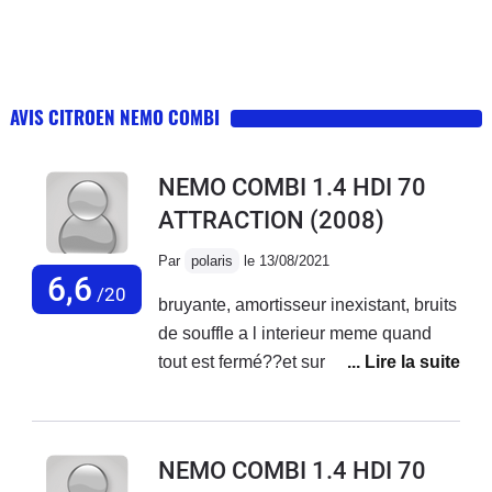
AVIS CITROEN NEMO COMBI
NEMO COMBI 1.4 HDI 70
ATTRACTION
(2008)
Par
polaris
le 13/08/2021
6,6
/20
bruyante, amortisseur inexistant, bruits
de souffle a l interieur meme quand
tout est fermé??et surtout surtout, n
arrive à monter aucune pente... calage
systematique en demarrage en cote, et
n aucune reprise...la ou ja riive a
NEMO COMBI 1.4 HDI 70
demarrer meme en seconde avec un