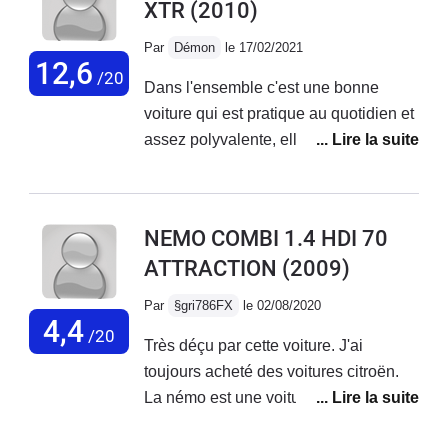
XTR
(2010)
vieux kangoo 4 cv, avec cette voiture
je cale, c est infernal et
Par
Démon
le 17/02/2021
dangereux..jamais plus citroen pour
12,6
/20
Dans l'ensemble c'est une bonne
moi, apres une xantia desastreuse et
voiture qui est pratique au quotidien et
un combi nemo qui a la reprise d'une
assez polyvalente, elle a une geule
huitre c est terminé, plus confiance..
assez originale et plutôt jolie, une
consommation ridicule et une bonne
fiabilité. Mais elle a aussi beaucoup de
NEMO COMBI 1.4 HDI 70
défaut comme le moteur qui manque
ATTRACTION
(2009)
cruellement de puissance et la tenue
de route franchement médiocre. Elle
Par
§gri786FX
le 02/08/2020
fait du bruit de partout, le confort est
4,4
/20
Très déçu par cette voiture. J'ai
moyen et les suspensions
toujours acheté des voitures citroën.
inexistantes, le plastique a l'intérieur
La némo est une voiture "gadget", tout
est fragile et de mauvaise qualité. Mais
est fragile dedans. Les lèves vitres, le
a par sa c'est une bonne voiture pour