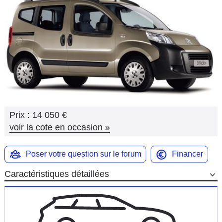
Flottes
Auto
Services
Forum
Moto
Prix :
14 050 €
Marques
voir la cote en occasion
»
Poser votre question sur le forum
Financer
Caractéristiques détaillées