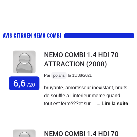
AVIS CITROEN NEMO COMBI
NEMO COMBI 1.4 HDI 70
ATTRACTION
(2008)
Par
polaris
le 13/08/2021
6,6
/20
bruyante, amortisseur inexistant, bruits
de souffle a l interieur meme quand
tout est fermé??et surtout surtout, n
arrive à monter aucune pente... calage
systematique en demarrage en cote, et
n aucune reprise...la ou ja riive a
NEMO COMBI 1.4 HDI 70
demarrer meme en seconde avec un