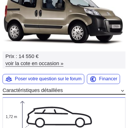
Flottes
Auto
Services
Forum
Prix :
14 550 €
Moto
voir la cote en occasion
»
Marques
Poser votre question sur le forum
Financer
Caractéristiques détaillées
1,72 m