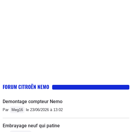
attention sur l'essieu arrière qui est
fendu ... défaut d'origine paraît-il
courant. en dehors de cela, des petits
défauts moins graves : le lève-vitre
côté passager qui n'en fait qu'à sa tête
depuis le début, avertisseur de
ceinture conducteur qui s'active sans
cesse... voilà. je vais la faire réparer
encore une fois en attendant d'avoir
les moyens de la remplacer , je
l'achève et je n'en rachète plus
FORUM CITROËN NEMO
jamais...
Demontage compteur Nemo
Par
Meg16
le 23/06/2026 à 13:02
Embrayage neuf qui patine