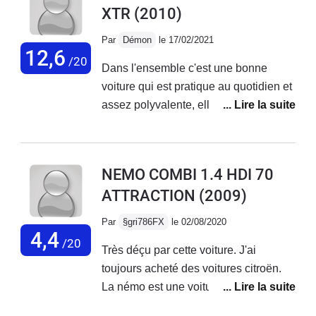
XTR
(2010)
vieux kangoo 4 cv, avec cette voiture
je cale, c est infernal et
Par
Démon
le 17/02/2021
dangereux..jamais plus citroen pour
12,6
/20
Dans l'ensemble c'est une bonne
moi, apres une xantia desastreuse et
voiture qui est pratique au quotidien et
un combi nemo qui a la reprise d'une
assez polyvalente, elle a une geule
huitre c est terminé, plus confiance..
assez originale et plutôt jolie, une
consommation ridicule et une bonne
fiabilité. Mais elle a aussi beaucoup de
NEMO COMBI 1.4 HDI 70
défaut comme le moteur qui manque
ATTRACTION
(2009)
cruellement de puissance et la tenue
de route franchement médiocre. Elle
Par
§gri786FX
le 02/08/2020
fait du bruit de partout, le confort est
4,4
/20
Très déçu par cette voiture. J'ai
moyen et les suspensions
toujours acheté des voitures citroën.
inexistantes, le plastique a l'intérieur
La némo est une voiture "gadget", tout
est fragile et de mauvaise qualité. Mais
est fragile dedans. Les lèves vitres, le
a par sa c'est une bonne voiture pour