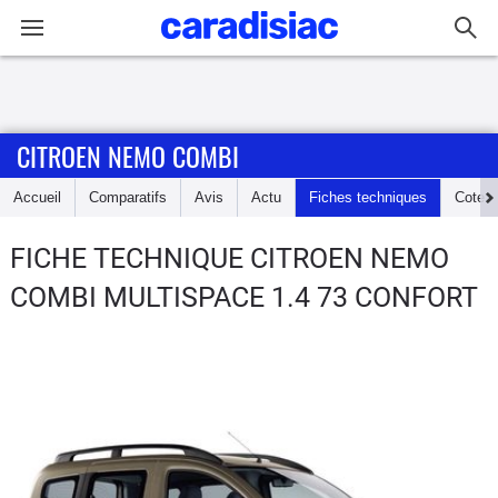
Connexion / Inscription
CITROEN NEMO COMBI
Accueil
Accueil
Comparatifs
Avis
Actu
Fiches techniques
Cote
Actu
FICHE TECHNIQUE CITROEN NEMO
Essais
COMBI
MULTISPACE 1.4 73 CONFORT
Guide
d'achat
Electriques
Utilitaires