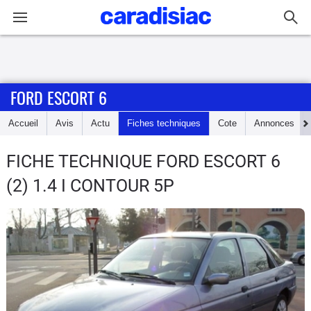
Connexion / Inscription
FORD ESCORT 6
Accueil
Accueil
Avis
Actu
Fiches techniques
Cote
Annonces
Actu
FICHE TECHNIQUE FORD ESCORT 6
Essais
(2) 1.4 I CONTOUR 5P
Guide
d'achat
Electriques
Utilitaires