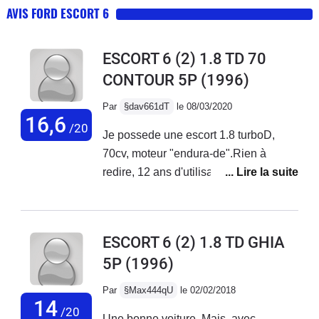
AVIS FORD ESCORT 6
ESCORT 6 (2) 1.8 TD 70
CONTOUR 5P
(1996)
Par
§dav661dT
le 08/03/2020
16,6
/20
Je possede une escort 1.8 turboD,
70cv, moteur "endura-de".Rien à
redire, 12 ans d'utilisation, le moteur
tourne comme une horloge.
Malheureusement, le chassis est très
attaqué par la rouille, je ne peux plus
ESCORT 6 (2) 1.8 TD GHIA
la sauver.Inconvénient : le compteur
5P
(1996)
kilométrique à 5 chiffres. Quand vous
achetez une voiture qui à 20 ans , et
Par
§Max444qU
le 02/02/2018
plusieurs proprios c'est impossible de
14
/20
Une bonne voiture. Mais, avec