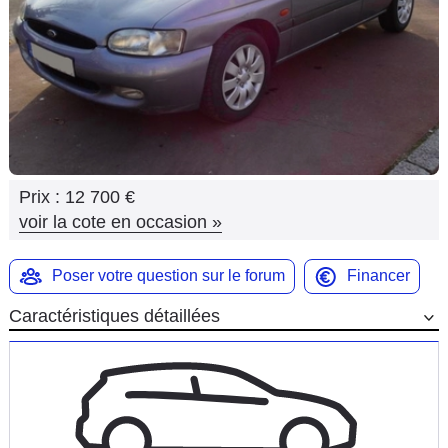
Flottes
Auto
Services
Forum
Prix :
12 700 €
Moto
voir la cote en occasion
»
Marques
Poser votre question sur le forum
Financer
Caractéristiques détaillées