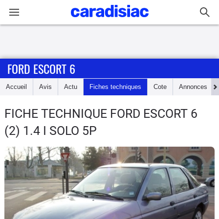
Connexion / Inscription
FORD ESCORT 6
Accueil
Accueil
Avis
Actu
Fiches techniques
Cote
Annonces
Actu
FICHE TECHNIQUE FORD ESCORT 6
Essais
(2) 1.4 I SOLO 5P
Guide
d'achat
Electriques
Utilitaires