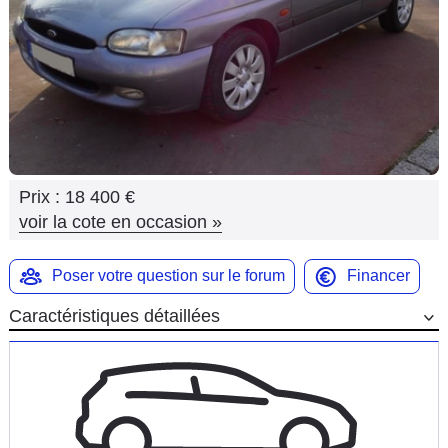
Flottes
Auto
Services
Forum
Prix :
18 400 €
Moto
voir la cote en occasion
»
Marques
Poser votre question sur le forum
Financer
Caractéristiques détaillées