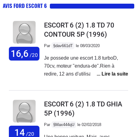
AVIS FORD ESCORT 6
ESCORT 6 (2) 1.8 TD 70
CONTOUR 5P
(1996)
Par
§dav661dT
le 08/03/2020
16,6
/20
Je possede une escort 1.8 turboD,
70cv, moteur "endura-de".Rien à
redire, 12 ans d'utilisation, le moteur
tourne comme une horloge.
Malheureusement, le chassis est très
attaqué par la rouille, je ne peux plus
ESCORT 6 (2) 1.8 TD GHIA
la sauver.Inconvénient : le compteur
5P
(1996)
kilométrique à 5 chiffres. Quand vous
achetez une voiture qui à 20 ans , et
Par
§Max444qU
le 02/02/2018
plusieurs proprios c'est impossible de
14
/20
Une bonne voiture. Mais, avec