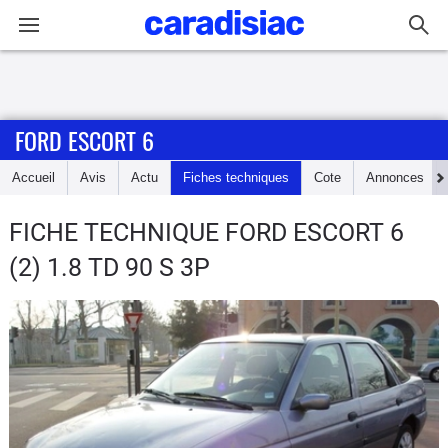
Connexion / Inscription
FORD ESCORT 6
Accueil
Accueil
Avis
Actu
Fiches techniques
Cote
Annonces
Actu
FICHE TECHNIQUE FORD ESCORT 6
Essais
(2) 1.8 TD 90 S 3P
Guide
d'achat
Electriques
Utilitaires