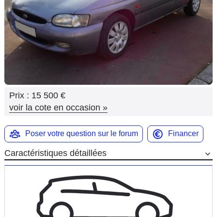
Flottes
Auto
Services
Forum
Prix :
15 500 €
Moto
voir la cote en occasion
»
Marques
Poser votre question sur le forum
Financer
Caractéristiques détaillées