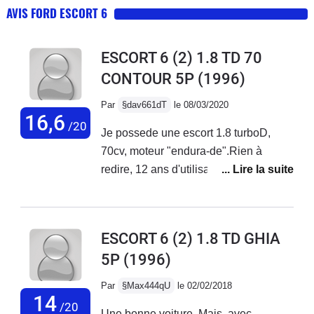
AVIS FORD ESCORT 6
ESCORT 6 (2) 1.8 TD 70
CONTOUR 5P
(1996)
Par
§dav661dT
le 08/03/2020
16,6
/20
Je possede une escort 1.8 turboD,
70cv, moteur "endura-de".Rien à
redire, 12 ans d'utilisation, le moteur
tourne comme une horloge.
Malheureusement, le chassis est très
attaqué par la rouille, je ne peux plus
ESCORT 6 (2) 1.8 TD GHIA
la sauver.Inconvénient : le compteur
5P
(1996)
kilométrique à 5 chiffres. Quand vous
achetez une voiture qui à 20 ans , et
Par
§Max444qU
le 02/02/2018
plusieurs proprios c'est impossible de
14
/20
Une bonne voiture. Mais, avec