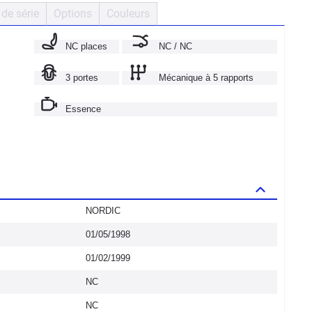
de série
Options
Couleurs
NC places
NC / NC
3 portes
Mécanique à 5 rapports
Essence
NORDIC
01/05/1998
01/02/1999
NC
NC