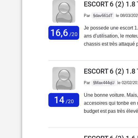
ESCORT 6 (2) 1.
Par
§dav661dT
le 08/03/202
Je possede une escort 1.
16,6
/20
ans d'utilisation, le mo
chassis est très attaqué p
compteur kilométrique à 
ans , et plusieurs propri
vous en trouvez une sans
ESCORT 6 (2) 1.8
affaire.En plus, moteur b
Par
§Max444qU
le 02/02/20
meme époque, mieux équipe
Une bonne voiture. Mais
14
/20
accesoires qui tonbe en 
budget est pas très élevé pour à peut prêt 600€ en moyenne état.Celle 
j'avais était composé de 
ans et avait un problème 
avait laché quelle que m