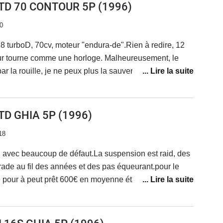
8 TD 70 CONTOUR 5P
(1996)
0
8 turboD, 70cv, moteur "endura-de".Rien à redire, 12
teur tourne comme une horloge. Malheureusement, le
ar la rouille, je ne peux plus la sauver.Inconvénient : le
5 chiffres. Quand vous achetez une voiture qui à 20
os c'est impossible de connaitre le kilométrage réel.Si
 corrossion, achetez-la, vous verez une bonne
 TD GHIA 5P
(1996)
ien plus silencieux et souple que le 1.9D PSA de la
18
r, et des plastiques qui vieillissent très bien.
, avec beaucoup de défaut.La suspension est raid, des
rade au fil des années et des pas équeurant.pour le
que
plusieurs problèmes. Elle n'avait pas roulé pendant 7
d'embrayage, et une fuite d'huile. la pédale de frein
oi avant que je le remplace par une focus C-max.