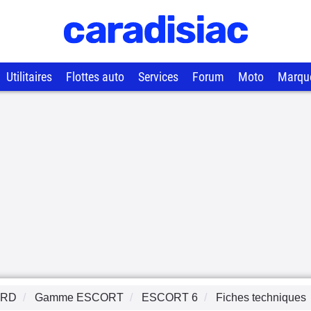
Utilitaires
Flottes auto
Services
Forum
Moto
Marqu
ORD
Gamme
ESCORT
ESCORT 6
Fiches techniques