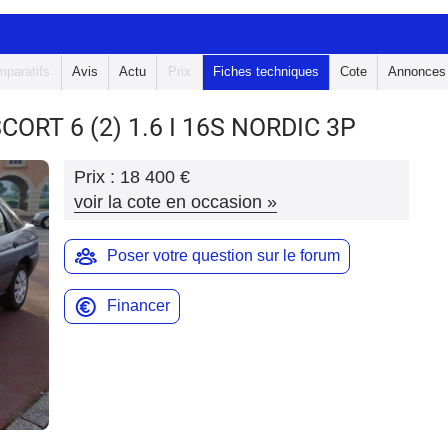
paratifs
Avis
Actu
Prix
Fiches techniques
Cote
Annonces
SCORT 6
(2) 1.6 I 16S NORDIC 3P
Prix :
18 400 €
voir la cote en occasion
»
Poser votre question sur le forum
Financer