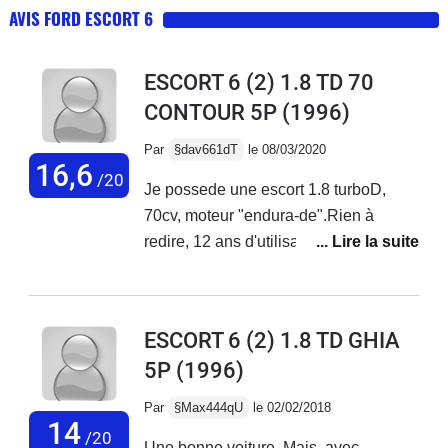
AVIS FORD ESCORT 6
ESCORT 6 (2) 1.8 TD 70
CONTOUR 5P
(1996)
Par
§dav661dT
le 08/03/2020
16,6
/20
Je possede une escort 1.8 turboD,
70cv, moteur "endura-de".Rien à
redire, 12 ans d'utilisation, le moteur
tourne comme une horloge.
Malheureusement, le chassis est très
attaqué par la rouille, je ne peux plus
ESCORT 6 (2) 1.8 TD GHIA
la sauver.Inconvénient : le compteur
5P
(1996)
kilométrique à 5 chiffres. Quand vous
achetez une voiture qui à 20 ans , et
Par
§Max444qU
le 02/02/2018
plusieurs proprios c'est impossible de
14
/20
Une bonne voiture. Mais, avec