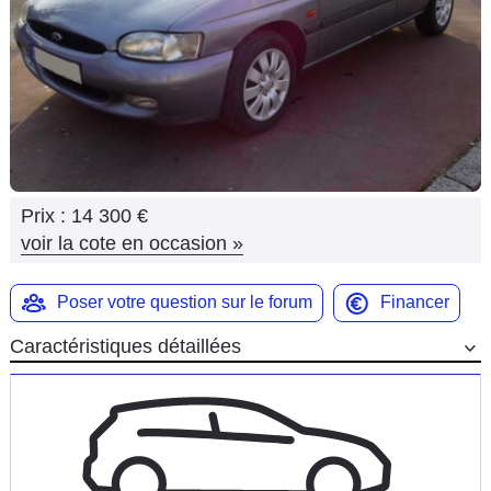
Flottes
Auto
Services
Forum
Prix :
14 300 €
Moto
voir la cote en occasion
»
Marques
Poser votre question sur le forum
Financer
Caractéristiques détaillées