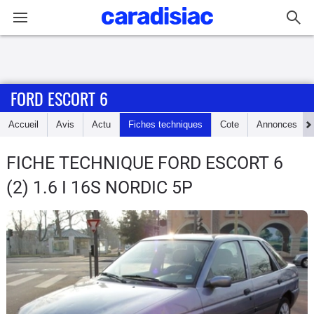
Connexion / Inscription
FORD ESCORT 6
Accueil
Accueil
Avis
Actu
Fiches techniques
Cote
Annonces
Actu
FICHE TECHNIQUE FORD ESCORT 6
Essais
(2) 1.6 I 16S NORDIC 5P
Guide
d'achat
Electriques
Utilitaires