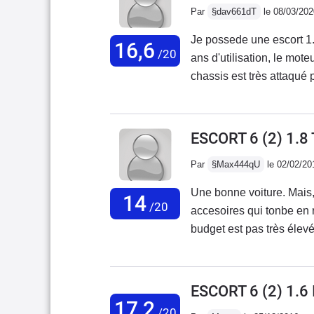
Par
§dav661dT
le 08/03/202
Je possede une escort 1.
16,6
/20
ans d'utilisation, le mo
chassis est très attaqué p
compteur kilométrique à 
ans , et plusieurs propri
vous en trouvez une sans
ESCORT 6 (2) 1.8
affaire.En plus, moteur b
Par
§Max444qU
le 02/02/20
meme époque, mieux équipe
Une bonne voiture. Mais
14
/20
accesoires qui tonbe en 
budget est pas très élevé pour à peut prêt 600€ en moyenne état.Celle 
j'avais était composé de 
ans et avait un problème 
avait laché quelle que m
ESCORT 6 (2) 1.6
Acheté en 2007, dans un
17,2
/20