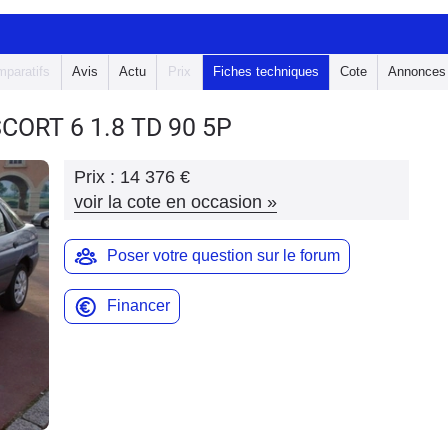
paratifs
Avis
Actu
Prix
Fiches techniques
Cote
Annonces
SCORT 6
1.8 TD 90 5P
Prix :
14 376 €
voir la cote en occasion
»
Poser votre question sur le forum
Financer