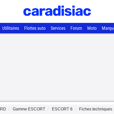
Utilitaires
Flottes auto
Services
Forum
Moto
Marqu
ORD
Gamme
ESCORT
ESCORT 6
Fiches techniques