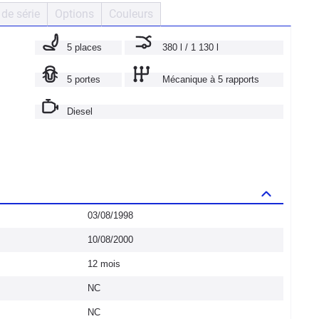
de série
Options
Couleurs
5 places
380 l / 1 130 l
5 portes
Mécanique à 5 rapports
Diesel
03/08/1998
10/08/2000
12 mois
NC
NC