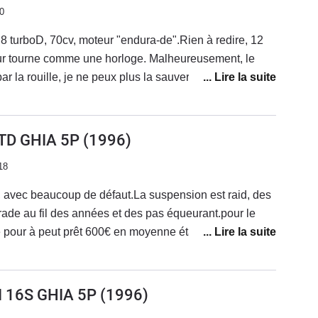
0
8 turboD, 70cv, moteur "endura-de".Rien à redire, 12
teur tourne comme une horloge. Malheureusement, le
ar la rouille, je ne peux plus la sauver.Inconvénient : le
5 chiffres. Quand vous achetez une voiture qui à 20
os c'est impossible de connaitre le kilométrage réel.Si
 corrossion, achetez-la, vous verez une bonne
 TD GHIA 5P
(1996)
ien plus silencieux et souple que le 1.9D PSA de la
18
r, et des plastiques qui vieillissent très bien.
, avec beaucoup de défaut.La suspension est raid, des
rade au fil des années et des pas équeurant.pour le
que
plusieurs problèmes. Elle n'avait pas roulé pendant 7
d'embrayage, et une fuite d'huile. la pédale de frein
oi avant que je le remplace par une focus C-max.
 I 16S GHIA 5P
(1996)
 état moyen à 1340€.