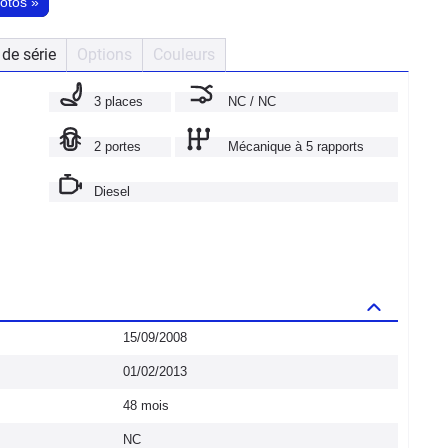
hotos
»
de série
Options
Couleurs
3 places
NC / NC
2 portes
Mécanique à 5 rapports
Diesel
15/09/2008
01/02/2013
48 mois
NC