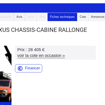
paratifs
Avis
Actu
Prix
Fiches techniques
Cote
Annonces
AXUS
CHASSIS-CABINE RALLONGE
Prix :
28 405 €
voir la cote en occasion
»
Financer