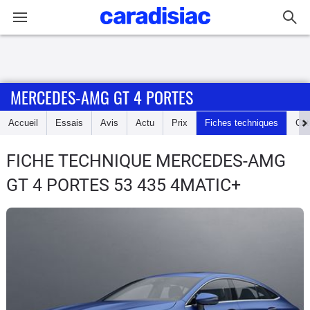
Connexion / Inscription
MERCEDES-AMG GT 4 PORTES
Accueil
Accueil
Essais
Avis
Actu
Prix
Fiches techniques
Cot
Actu
FICHE TECHNIQUE MERCEDES-AMG
Essais
GT 4 PORTES
53 435 4MATIC+
Guide
d'achat
Electriques
Utilitaires