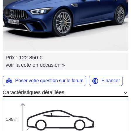
Flottes
Auto
Services
Forum
Prix :
122 850 €
Moto
voir la cote en occasion
»
Marques
Poser votre question sur le forum
Financer
Caractéristiques détaillées
1,45 m