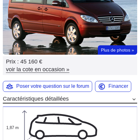
Flottes
Auto
Services
Forum
Plus de photos
»
Prix :
45 160 €
Moto
voir la cote en occasion
»
Marques
Poser votre question sur le forum
Financer
Caractéristiques détaillées
1,87 m