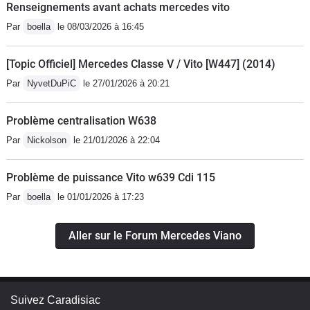
Renseignements avant achats mercedes vito
15000 euro déduction faite de l aide
Par
boella
le 08/03/2026 à 16:45
mercedesle garage mercedes benz
bordeaux-begles estime mon véhicule
[Topic Officiel] Mercedes Classe V / Vito [W447] (2014)
cote argus 15000 euroje suis perdu
que faire ??,merci de votre aidea oui
Par
NyvetDuPiC
le 27/01/2026 à 20:21
pour la facture on peut payer en quatre
fois avec frais faite le calcul christian
Problème centralisation W638
Par
Nickolson
le 21/01/2026 à 22:04
Problème de puissance Vito w639 Cdi 115
Par
boella
le 01/01/2026 à 17:23
Aller sur le Forum Mercedes Viano
Suivez Caradisiac