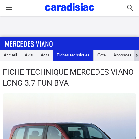
Connexion / Inscription
MERCEDES VIANO
Accueil
Accueil
Avis
Actu
Fiches techniques
Cote
Annonces
Actu
FICHE TECHNIQUE MERCEDES VIANO
Essais
LONG 3.7 FUN BVA
Guide
d'achat
Electriques
Utilitaires