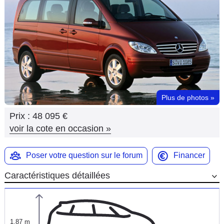
Flottes
Auto
Services
Forum
Plus de photos
»
Moto
Prix :
48 095 €
Marques
voir la cote en occasion
»
Poser votre question sur le forum
Financer
Caractéristiques détaillées
1,87 m