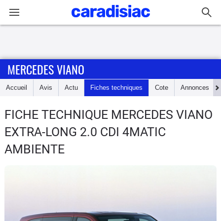
Connexion / Inscription
MERCEDES VIANO
Accueil
Accueil
Avis
Actu
Fiches techniques
Cote
Annonces
Actu
FICHE TECHNIQUE MERCEDES VIANO
Essais
EXTRA-LONG 2.0 CDI 4MATIC
Guide
AMBIENTE
d'achat
Electriques
Utilitaires