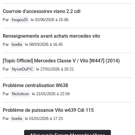
pas mais ce serait plus sûr d après
Courroie d'accessoires viano 2.2 cdi
mercedesquel mascaradede qui se
Par
fougou25
le 02/06/2026 à 15:06
moque t'on?Demain nous aurons le
vrai devis pour un petit bruit environ
Renseignements avant achats mercedes vito
15000 euro déduction faite de l aide
Par
boella
le 08/03/2026 à 16:45
mercedesle garage mercedes benz
bordeaux-begles estime mon véhicule
[Topic Officiel] Mercedes Classe V / Vito [W447] (2014)
cote argus 15000 euroje suis perdu
que faire ??,merci de votre aidea oui
Par
NyvetDuPiC
le 27/01/2026 à 20:21
pour la facture on peut payer en quatre
fois avec frais faite le calcul christian
Problème centralisation W638
Par
Nickolson
le 21/01/2026 à 22:04
Problème de puissance Vito w639 Cdi 115
Par
boella
le 01/01/2026 à 17:23