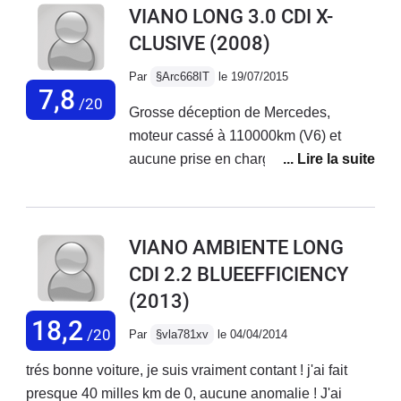
VIANO LONG 3.0 CDI X-
appréciable, ainsi que la douche à
CLUSIVE
(2008)
l'arrière , gabarit pour la conduite
comme un gros SUVou un grand
Par
§Arc668IT
le 19/07/2015
break, je garderai ce véhicule si je
7,8
/20
Grosse déception de Mercedes,
n'avais fais un AVC donc handicap
moteur cassé à 110000km (V6) et
léger, maniabilité bien plus facile qu'un
aucune prise en charge du garage
camping car et peux se garer en ville
sous prétexte qu'il à plus de 5 ans...
comme visiter des petits villages
donc on ce retrouve au tribunal.
Mercedes n'est pas plus fiable que les
VIANO AMBIENTE LONG
autres marques, mais en plus vous
CDI 2.2 BLUEEFFICIENCY
prennent de haut et vous font payer
(2013)
plein pot leur manque de fiabilité sous
prétexte que c'est un véhicule avec
18,2
/20
Par
§vla781xv
le 04/04/2014
une étoile dessus.Si dessous un lien
racontant mon histoire en
trés bonne voiture, je suis vraiment contant ! j'ai fait
détail.http://www.forum-
presque 40 milles km de 0, aucune anomalie ! J'ai