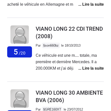
mercedes.com/topic-5085-probleme-
acheté le véhicule en Allemagne et malheuresement
moteur-v6-viano-casse-110000-
chez eux les options d'Ambiente n'est pas la meme
km.htmlJ'ai acheté en 2011 2 Vito et je
que en France donc il y a pas de clim arriere. Faites
le regrette, la aussi, beaucoup de
attentions ils peuvent vous mentir et puis quand vous
VIANO LONG 22 CDI TREND
réparations divers et variés... et bien
etes sur places (en Allemagne) vous l'achetez quand
(2008)
sur il faut payer...depuis 2013, je n'ai
meme. Si vous mettez la clim avant en max vous allez
acheté aucune Mercedes.
refroidir le salon parcontre pour chauffeur et passager
Par
§son660bz
le 18/10/2013
à cote ça va etre tres froid. Pour conduire c'est un vrai
5
/20
Ce véhicule est une m.... totale, ma
plaisir !
première et dernière Mercedes. Il a
200.000KM et j'ai déjà eu les pannes
suivantes: Turbo, Centrale d'alarme,
Radiateur intercooler, Airco, Pont
arrière, etc. Et je fais l'impasse sur les
VIANO LONG 30 AMBIENTE
PETITS problèmes....De plus, il faut
BVA
(2006)
constamment refaire la géométrie, les
pneus avant "fondent" en moins de
Par
§GRE160XT
le 23/07/2012