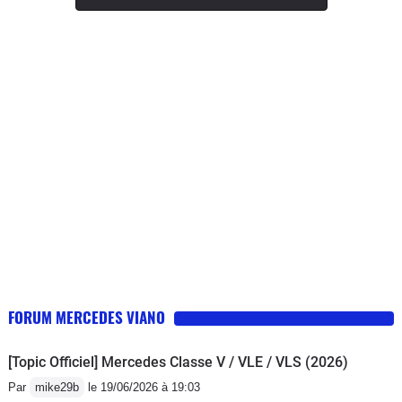
moteur vraiment petit je l emmème
chez mercedes bordeaux beigles qui
estime que ce n est rien de grave
semble provenir d'un poussoirréponse
demain le 18 Aout, 'depuis elle est
toujours au garage il ne trouve pas
l'origine du bruit en partenariat avec
l'Allemagne qui recence tous les
pépins le plus simple d après
Mercédes Bègles c 'est de changer le
moteur, horreur!!!!!15000 euros ce soir
après avoir démonter le moteur on
nous annonce que mercedes prend en
FORUM MERCEDES VIANO
charge 30 % du prix du moteuret que
comme on ne veut pas prendre de
[Topic Officiel] Mercedes Classe V / VLE / VLS (2026)
risque on change le radiateur qui
Par
mike29b
le 19/06/2026 à 19:03
pourrait être une des causeson ne sait