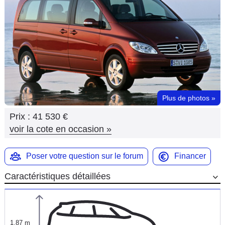
Flottes
Auto
Services
Forum
Plus de photos
»
Moto
Prix :
41 530 €
Marques
voir la cote en occasion
»
Poser votre question sur le forum
Financer
Caractéristiques détaillées
1,87 m