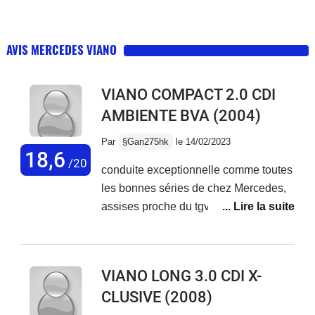
AVIS MERCEDES VIANO
VIANO COMPACT 2.0 CDI
AMBIENTE BVA
(2004)
Par
§Gan275hk
le 14/02/2023
18,6
/20
conduite exceptionnelle comme toutes
les bonnes séries de chez Mercedes,
assises proche du tgv, en mode
couchage sous le toit confortable et en
bas un peu dur j'ai rajouté un sur
matelas, frigo et cuisinière très
VIANO LONG 3.0 CDI X-
appréciable, ainsi que la douche à
CLUSIVE
(2008)
l'arrière , gabarit pour la conduite