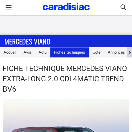
Connexion / Inscription
MERCEDES VIANO
Accueil
Accueil
Avis
Actu
Fiches techniques
Cote
Annonces
Actu
FICHE TECHNIQUE MERCEDES VIANO
Essais
EXTRA-LONG 2.0 CDI 4MATIC TREND
Guide
BV6
d'achat
Electriques
Utilitaires