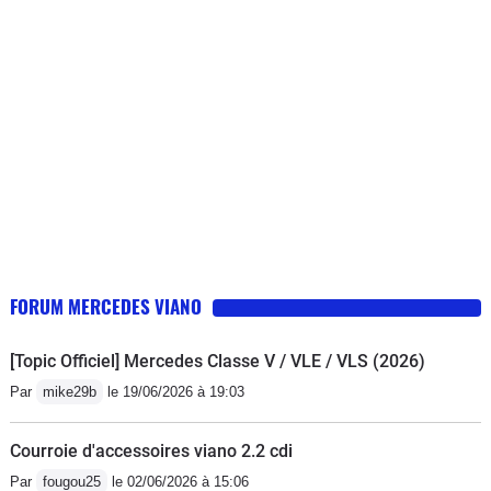
estime que ce n est rien de grave
semble provenir d'un poussoirréponse
demain le 18 Aout, 'depuis elle est
toujours au garage il ne trouve pas
l'origine du bruit en partenariat avec
l'Allemagne qui recence tous les
pépins le plus simple d après
Mercédes Bègles c 'est de changer le
moteur, horreur!!!!!15000 euros ce soir
après avoir démonter le moteur on
nous annonce que mercedes prend en
FORUM MERCEDES VIANO
charge 30 % du prix du moteuret que
comme on ne veut pas prendre de
[Topic Officiel] Mercedes Classe V / VLE / VLS (2026)
risque on change le radiateur qui
Par
mike29b
le 19/06/2026 à 19:03
pourrait être une des causeson ne sait
pas mais ce serait plus sûr d après
Courroie d'accessoires viano 2.2 cdi
mercedesquel mascaradede qui se
Par
fougou25
le 02/06/2026 à 15:06
moque t'on?Demain nous aurons le