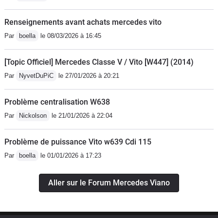
vrai devis pour un petit bruit environ
Renseignements avant achats mercedes vito
15000 euro déduction faite de l aide
Par
boella
le 08/03/2026 à 16:45
mercedesle garage mercedes benz
bordeaux-begles estime mon véhicule
[Topic Officiel] Mercedes Classe V / Vito [W447] (2014)
cote argus 15000 euroje suis perdu
que faire ??,merci de votre aidea oui
Par
NyvetDuPiC
le 27/01/2026 à 20:21
pour la facture on peut payer en quatre
fois avec frais faite le calcul christian
Problème centralisation W638
Par
Nickolson
le 21/01/2026 à 22:04
Problème de puissance Vito w639 Cdi 115
Par
boella
le 01/01/2026 à 17:23
Aller sur le Forum Mercedes Viano