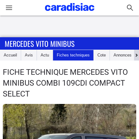
Connexion / Inscription
MERCEDES VITO MINIBUS
Accueil
Accueil
Avis
Actu
Fiches techniques
Cote
Annonces
Actu
FICHE TECHNIQUE MERCEDES VITO
Essais
MINIBUS
COMBI 109CDI COMPACT
Guide
SELECT
d'achat
Electriques
Utilitaires