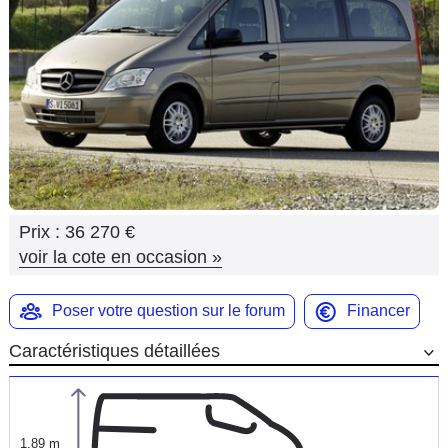
Flottes
Auto
Services
Forum
Moto
Prix :
36 270 €
Marques
voir la cote en occasion
»
Poser votre question sur le forum
Financer
Caractéristiques détaillées
1,89 m