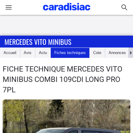
Connexion / Inscription
MERCEDES VITO MINIBUS
Accueil
Accueil
Avis
Actu
Fiches techniques
Cote
Annonces
Actu
FICHE TECHNIQUE MERCEDES VITO
Essais
MINIBUS
COMBI 109CDI LONG PRO
Guide
7PL
d'achat
Electriques
Utilitaires