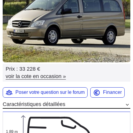
Flottes
Auto
Services
Forum
Moto
Prix :
33 228 €
Marques
voir la cote en occasion
»
Poser votre question sur le forum
Financer
Caractéristiques détaillées
1,89 m