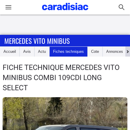
Connexion / Inscription
MERCEDES VITO MINIBUS
Accueil
Accueil
Avis
Actu
Fiches techniques
Cote
Annonces
Actu
FICHE TECHNIQUE MERCEDES VITO
Essais
MINIBUS
COMBI 109CDI LONG
Guide
SELECT
d'achat
Electriques
Utilitaires