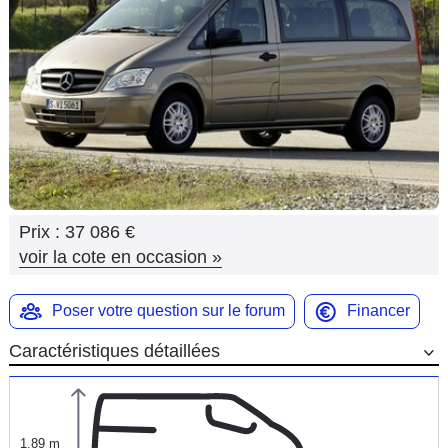
Flottes
Auto
Services
Forum
Moto
Prix :
37 086 €
Marques
voir la cote en occasion
»
Poser votre question sur le forum
Financer
Caractéristiques détaillées
1,89 m