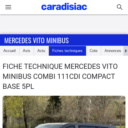
Connexion / Inscription
MERCEDES VITO MINIBUS
Accueil
Accueil
Avis
Actu
Fiches techniques
Cote
Annonces
Actu
FICHE TECHNIQUE MERCEDES VITO
Essais
MINIBUS
COMBI 111CDI COMPACT
Guide
BASE 5PL
d'achat
Electriques
Utilitaires