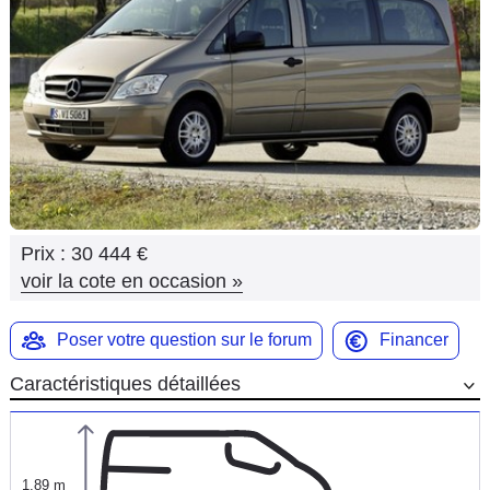
Flottes
Auto
Services
Forum
Moto
Prix :
30 444 €
Marques
voir la cote en occasion
»
Poser votre question sur le forum
Financer
Caractéristiques détaillées
1,89 m